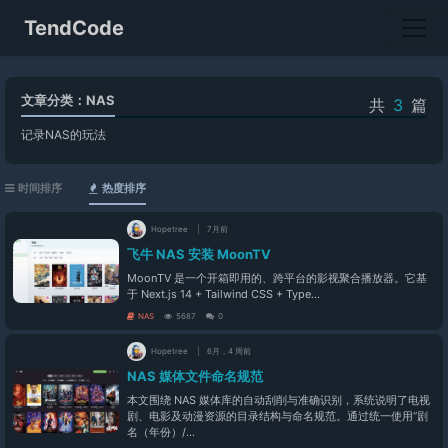
TendCode
文章分类：NAS
共
3
篇
记录NAS的玩法
时间排序
热度排序
Hopetree
7月前
飞牛 NAS 安装 MoonTV
MoonTV 是一个开箱即用的、跨平台的影视聚合播放器。它基
于 Next.js 14 + Tailwind CSS + Type...
NAS
5687
0
Hopetree
6月，4 周前
NAS 媒体文件命名规范
本文围绕 NAS 媒体库的自动刮削与准确识别，系统说明了电视
剧、电影及动漫资源的目录结构与命名规范。通过统一使用“剧
名（年份）/...