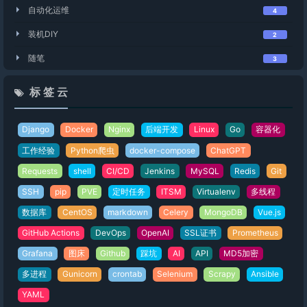
自动化运维
4
装机DIY
2
随笔
3
标 签 云
Django
Docker
Nginx
后端开发
Linux
Go
容器化
工作经验
Python爬虫
docker-compose
ChatGPT
Requests
shell
CI/CD
Jenkins
MySQL
Redis
Git
SSH
pip
PVE
定时任务
ITSM
Virtualenv
多线程
数据库
CentOS
markdown
Celery
MongoDB
Vue.js
GitHub Actions
DevOps
OpenAI
SSL证书
Prometheus
Grafana
图床
Github
踩坑
AI
API
MD5加密
多进程
Gunicorn
crontab
Selenium
Scrapy
Ansible
YAML