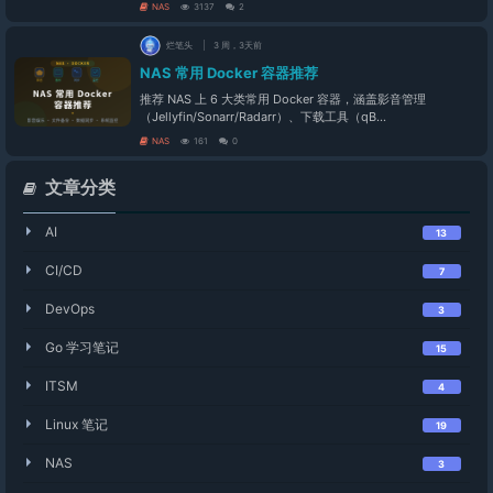
NAS
3137
2
烂笔头
3 周，3天前
NAS 常用 Docker 容器推荐
推荐 NAS 上 6 大类常用 Docker 容器，涵盖影音管理
（Jellyfin/Sonarr/Radarr）、下载工具（qB...
NAS
161
0
文章分类
AI
13
CI/CD
7
DevOps
3
Go 学习笔记
15
ITSM
4
Linux 笔记
19
NAS
3