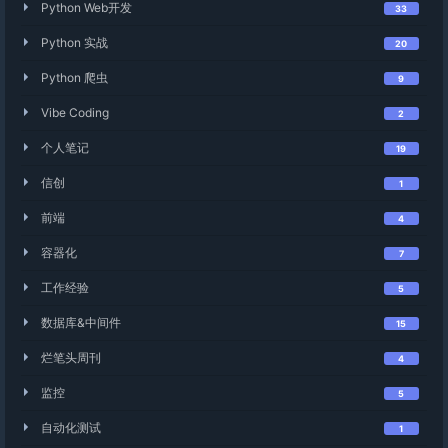
Python Web开发
33
Python 实战
20
Python 爬虫
9
Vibe Coding
2
个人笔记
19
信创
1
前端
4
容器化
7
工作经验
5
数据库&中间件
15
烂笔头周刊
4
监控
5
自动化测试
1