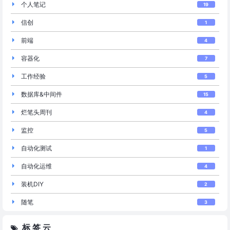
个人笔记
19
信创
1
前端
4
容器化
7
工作经验
5
数据库&中间件
15
烂笔头周刊
4
监控
5
自动化测试
1
自动化运维
4
装机DIY
2
随笔
3
标 签 云