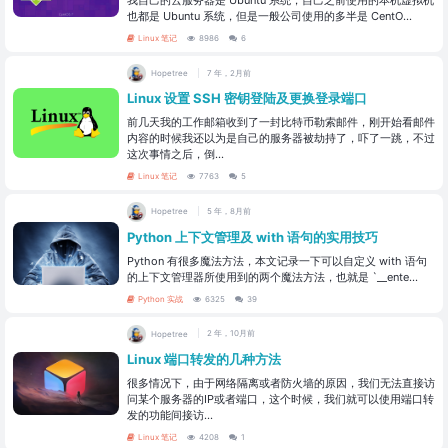
我自己的云服务器是 Ubuntu 系统，自己之前使用的本机虚拟机
也都是 Ubuntu 系统，但是一般公司使用的多半是 CentO...
Linux 笔记
8986
6
Hopetree
7 年，2月前
Linux 设置 SSH 密钥登陆及更换登录端口
前几天我的工作邮箱收到了一封比特币勒索邮件，刚开始看邮件
内容的时候我还以为是自己的服务器被劫持了，吓了一跳，不过
这次事情之后，倒...
Linux 笔记
7763
5
Hopetree
5 年，8月前
Python 上下文管理及 with 语句的实用技巧
Python 有很多魔法方法，本文记录一下可以自定义 with 语句
的上下文管理器所使用到的两个魔法方法，也就是 `__ente...
Python 实战
6325
39
Hopetree
2 年，10月前
Linux 端口转发的几种方法
很多情况下，由于网络隔离或者防火墙的原因，我们无法直接访
问某个服务器的IP或者端口，这个时候，我们就可以使用端口转
发的功能间接访...
Linux 笔记
4208
1