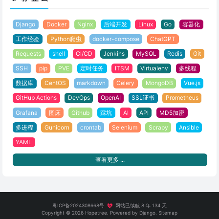
Django
Docker
Nginx
后端开发
Linux
Go
容器化
工作经验
Python爬虫
docker-compose
ChatGPT
Requests
shell
CI/CD
Jenkins
MySQL
Redis
Git
SSH
pip
PVE
定时任务
ITSM
Virtualenv
多线程
数据库
CentOS
markdown
Celery
MongoDB
Vue.js
GitHub Actions
DevOps
OpenAI
SSL证书
Prometheus
Grafana
图床
Github
踩坑
AI
API
MD5加密
多进程
Gunicorn
crontab
Selenium
Scrapy
Ansible
YAML
查看更多 ...
粤ICP备2024308668号
网站已续航 8 年 134 天
Copyright ©
2026
Hopetree
. Powered by Django.
Sitemap