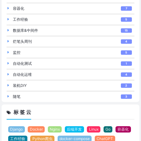
容器化
7
工作经验
5
数据库&中间件
15
烂笔头周刊
4
监控
5
自动化测试
1
自动化运维
4
装机DIY
2
随笔
3
标 签 云
Django
Docker
Nginx
后端开发
Linux
Go
容器化
工作经验
Python爬虫
docker-compose
ChatGPT