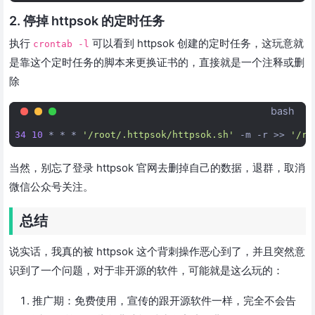
2. 停掉 httpsok 的定时任务
执行
可以看到 httpsok 创建的定时任务，这玩意就
crontab -l
是靠这个定时任务的脚本来更换证书的，直接就是一个注释或删
除
bash
34
10
*
*
*
'/root/.httpsok/httpsok.sh'
-m
-r
>>
'/ro
当然，别忘了登录 httpsok 官网去删掉自己的数据，退群，取消
微信公众号关注。
总结
说实话，我真的被 httpsok 这个背刺操作恶心到了，并且突然意
识到了一个问题，对于非开源的软件，可能就是这么玩的：
推广期：免费使用，宣传的跟开源软件一样，完全不会告