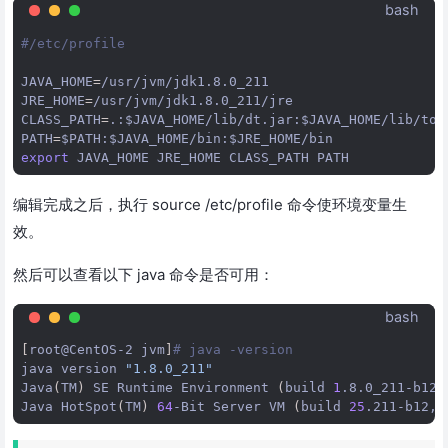
bash
#/etc/profile
JAVA_HOME
=
/usr/jvm/jdk1.8.0_211
JRE_HOME
=
/usr/jvm/jdk1.8.0_211/jre
CLASS_PATH
=
.:
$JAVA_HOME
/lib/dt.jar:
$JAVA_HOME
/lib/too
PATH
=
$PATH
:
$JAVA_HOME
/bin:
$JRE_HOME
export
JAVA_HOME
JRE_HOME
CLASS_PATH
编辑完成之后，执行 source /etc/profile 命令使环境变量生
效。
然后可以查看以下 java 命令是否可用：
bash
[
root@CentOS-2
jvm
]
# java -version
java
version
"1.8.0_211"
Java
(
TM
)
SE
Runtime
Environment
(
build
1
.8.0_211-b12
)
Java
HotSpot
(
TM
)
64
-Bit
Server
VM
(
build
25
.211-b12,