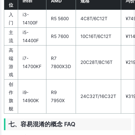
Intel
AMD
规格
均价
位
入
i3-
R5 5600
4C8T/6C12T
¥74
门
14100F
主
i5-
R5 7600
10C16T/6C12T
¥11
流
14400F
高
端
i7-
R7
20C28T/8C16T
¥21
游
14700KF
7800X3D
戏
创
作
i9-
R9
24C32T/16C32T
¥31
旗
14900K
7950X
舰
七、容易混淆的概念 FAQ