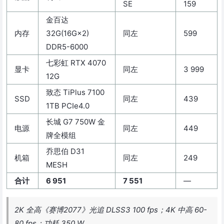
SE
159
金百达
内存
32G(16G×2)
同左
599
DDR5-6000
七彩虹 RTX 4070
显卡
同左
3 999
12G
致态 TiPlus 7100
SSD
同左
439
1TB PCIe4.0
长城 G7 750W 金
电源
同左
449
牌全模组
乔思伯 D31
机箱
同左
249
MESH
合计
6 951
7 551
—
2K 全高《赛博2077》光追 DLSS3 100 fps；4K 中高 60-
80 fps；功耗 350 W。