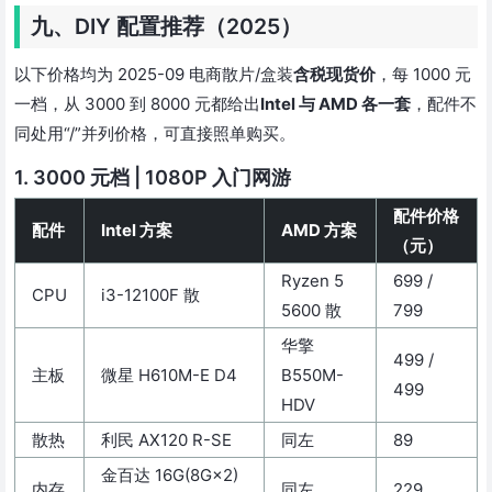
九、DIY 配置推荐（2025）
以下价格均为 2025-09 电商散片/盒装
含税现货价
，每 1000 元
一档，从 3000 到 8000 元都给出
Intel 与 AMD 各一套
，配件不
同处用“/”并列价格，可直接照单购买。
1. 3000 元档 | 1080P 入门网游
配件价格
配件
Intel 方案
AMD 方案
（元）
Ryzen 5
699 /
CPU
i3-12100F 散
5600 散
799
华擎
499 /
主板
微星 H610M-E D4
B550M-
499
HDV
散热
利民 AX120 R-SE
同左
89
金百达 16G(8G×2)
内存
同左
229