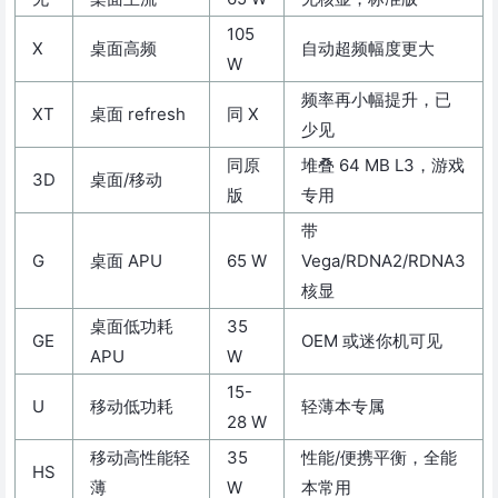
105
X
桌面高频
自动超频幅度更大
W
频率再小幅提升，已
XT
桌面 refresh
同 X
少见
同原
堆叠 64 MB L3，游戏
3D
桌面/移动
版
专用
带
G
桌面 APU
65 W
Vega/RDNA2/RDNA3
核显
桌面低功耗
35
GE
OEM 或迷你机可见
APU
W
15-
U
移动低功耗
轻薄本专属
28 W
移动高性能轻
35
性能/便携平衡，全能
HS
薄
W
本常用