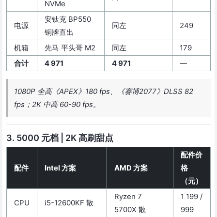
NVMe
安钛克 BP550
电源
同左
249
铜牌直出
机箱
先马 平头哥 M2
同左
179
合计
4 971
4 971
—
1080P 全高《APEX》180 fps、《赛博2077》DLSS 82
fps；2K 中高 60-90 fps。
3. 5000 元档 | 2K 高刷甜点
配件价
配件
Intel 方案
AMD 方案
格
（元）
Ryzen 7
1 199 /
CPU
i5-12600KF 散
5700X 散
999