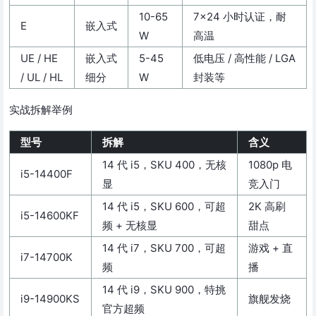
10-65
7×24 小时认证，耐
E
嵌入式
W
高温
UE / HE
嵌入式
5-45
低电压 / 高性能 / LGA
/ UL / HL
细分
W
封装等
实战拆解举例
型号
拆解
含义
14 代 i5，SKU 400，无核
1080p 电
i5-14400F
显
竞入门
14 代 i5，SKU 600，可超
2K 高刷
i5-14600KF
频 + 无核显
甜点
14 代 i7，SKU 700，可超
游戏 + 直
i7-14700K
频
播
14 代 i9，SKU 900，特挑
i9-14900KS
旗舰发烧
官方超频