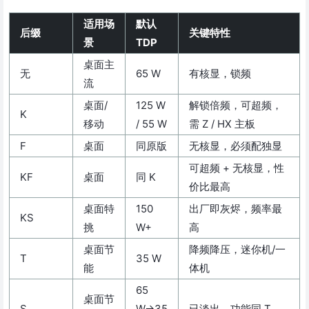
适用场
默认
后缀
关键特性
景
TDP
桌面主
无
65 W
有核显，锁频
流
桌面/
125 W
解锁倍频，可超频，
K
移动
/ 55 W
需 Z / HX 主板
F
桌面
同原版
无核显，必须配独显
可超频 + 无核显，性
KF
桌面
同 K
价比最高
桌面特
150
出厂即灰烬，频率最
KS
挑
W+
高
桌面节
降频降压，迷你机/一
T
35 W
能
体机
65
桌面节
S
W→35
已淡出，功能同 T