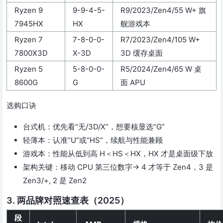
Ryzen 9
9-9-4-5-
R9/2023/Zen4/55 W+ 旗
7945HX
HX
舰游戏本
Ryzen 7
7-8-0-0-
R7/2023/Zen4/105 W+
7800X3D
X-3D
3D 缓存桌面
Ryzen 5
5-8-0-0-
R5/2024/Zen4/65 W 桌
8600G
G
面 APU
选购口诀
台式机：优先看“无/3D/X”，想要核显选“G”
轻薄本：认准“U”或“HS”，续航与性能兼顾
游戏本：性能从低到高 H＜HS＜HX，HX 才是桌面级下放
架构关键：移动 CPU 第三位数字→ 4 才等于 Zen4，3 是
Zen3/+, 2 是 Zen2
3. 两品牌对照速查表（2025）
段