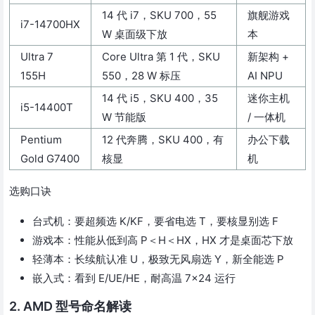
14 代 i7，SKU 700，55
旗舰游戏
i7-14700HX
W 桌面级下放
本
Ultra 7
Core Ultra 第 1 代，SKU
新架构 +
155H
550，28 W 标压
AI NPU
14 代 i5，SKU 400，35
迷你主机
i5-14400T
W 节能版
/ 一体机
Pentium
12 代奔腾，SKU 400，有
办公下载
Gold G7400
核显
机
选购口诀
台式机：要超频选 K/KF，要省电选 T，要核显别选 F
游戏本：性能从低到高 P＜H＜HX，HX 才是桌面芯下放
轻薄本：长续航认准 U，极致无风扇选 Y，新全能选 P
嵌入式：看到 E/UE/HE，耐高温 7×24 运行
2. AMD 型号命名解读