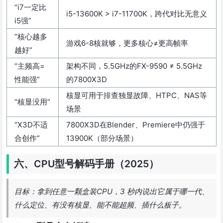
“i7一定比
i5-13600K > i7-11700K，跨代对比无意义
i5强”
“核心越多
游戏6-8核就够，更多核心≠更高帧率
越好”
“主频高=
架构不同，5.5GHz的FX-9590 ≠ 5.5GHz
性能强”
的7800X3D
核显可用于排查独显故障、HTPC、NAS等
“核显没用”
场景
“X3D不适
7800X3D在Blender、Premiere中仍强于
合创作”
13900K（部分场景）
六、CPU型号解码手册（2025）
目标：拿到任意一颗盒装CPU，3 秒内说出它属于哪一代、
什么定位、有没有核显、能不能超频、插什么板子。