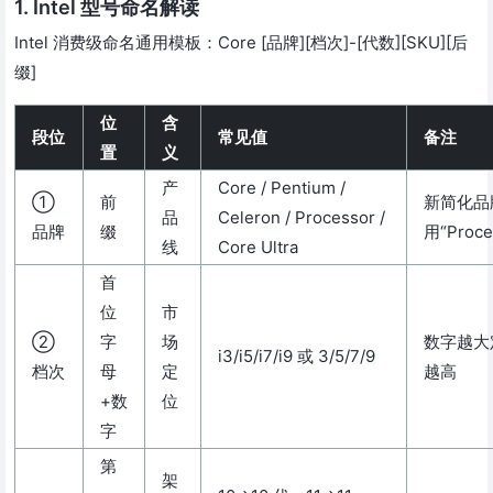
1. Intel 型号命名解读
Intel 消费级命名通用模板：Core [品牌][档次]-[代数][SKU][后
缀]
位
含
段位
常见值
备注
置
义
产
Core / Pentium /
①
前
新简化品
品
Celeron / Processor /
品牌
缀
用“Proce
线
Core Ultra
首
位
市
②
字
场
数字越大
i3/i5/i7/i9 或 3/5/7/9
档次
母
定
越高
+数
位
字
第
架