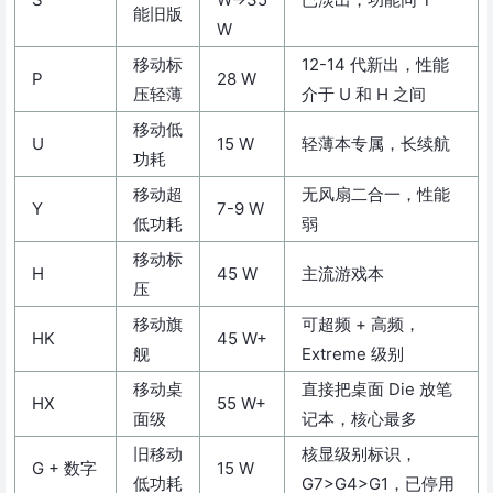
能旧版
W
移动标
12-14 代新出，性能
P
28 W
压轻薄
介于 U 和 H 之间
移动低
U
15 W
轻薄本专属，长续航
功耗
移动超
无风扇二合一，性能
Y
7-9 W
低功耗
弱
移动标
H
45 W
主流游戏本
压
移动旗
可超频 + 高频，
HK
45 W+
舰
Extreme 级别
移动桌
直接把桌面 Die 放笔
HX
55 W+
面级
记本，核心最多
旧移动
核显级别标识，
G + 数字
15 W
低功耗
G7>G4>G1，已停用