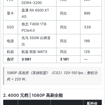
DDR4-3200
盈通 RX 6500 XT
显卡
同左
899
4G
致态 Ti600 1TB
SSD
同左
339
PCIe4.0
先马 550W 白牌直
电源
同左
199
出
机箱
航嘉 暗影 MATX
同左
129
合计
3 081
3 181
—
1080P 高画质《英雄联盟》《CS2》120-150 fps；整机功
耗 < 220 W。
2. 4000 元档 | 1080P 高刷全能
配件价