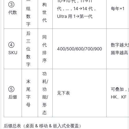
一
10→10 代，11→11
③
构
组
代，...，14→14 代，
每年+1
代数
世
数
Ultra 用 1→第一代
代
字
后
同
三
④
代
数字越大
位
400/500/600/700/900
SKU
排
频率越高
数
序
字
功
末
耗/
⑤
尾
功
可叠加，
见下表
后缀
字
能/
HK、KF
母
形
态
后缀总表（桌面 & 移动 & 嵌入式全覆盖）