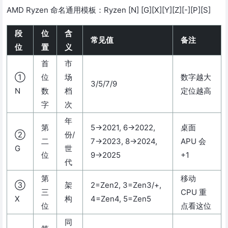
AMD Ryzen 命名通用模板：Ryzen [N] [G][X][Y][Z][-][P][S]
段
位
含
常见值
备注
位
置
义
首
市
①
位
场
数字越大
3/5/7/9
N
数
档
定位越高
字
次
年
第
5→2021, 6→2022,
桌面
②
份/
二
7→2023, 8→2024,
APU 会
G
世
位
9→2025
+1
代
第
移动
③
架
2=Zen2, 3=Zen3/+,
三
CPU 重
X
构
4=Zen4, 5=Zen5
位
点看这位
同