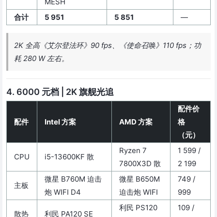
MESH
合计
5 951
5 851
—
2K 全高《艾尔登法环》90 fps、《使命召唤》110 fps；功
耗 280 W 左右。
4. 6000 元档 | 2K 旗舰光追
配件价
配件
Intel 方案
AMD 方案
格
（元）
Ryzen 7
1 599 /
CPU
i5-13600KF 散
7800X3D 散
2 199
微星 B760M 迫击
微星 B650M
749 /
主板
炮 WIFI D4
迫击炮 WIFI
999
利民 PS120
109 /
散热
利民 PA120 SE