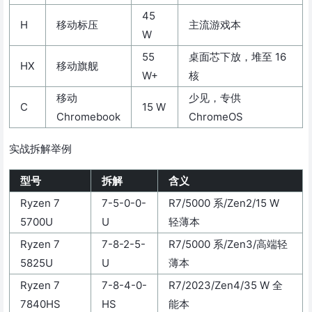
45
H
移动标压
主流游戏本
W
55
桌面芯下放，堆至 16
HX
移动旗舰
W+
核
移动
少见，专供
C
15 W
Chromebook
ChromeOS
实战拆解举例
型号
拆解
含义
Ryzen 7
7-5-0-0-
R7/5000 系/Zen2/15 W
5700U
U
轻薄本
Ryzen 7
7-8-2-5-
R7/5000 系/Zen3/高端轻
5825U
U
薄本
Ryzen 7
7-8-4-0-
R7/2023/Zen4/35 W 全
7840HS
HS
能本