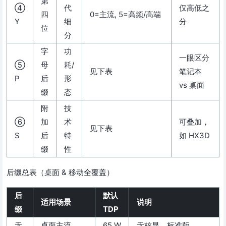
第
④
代
仅高低之
四
0=主流, 5=高频/高端
Y
细
分
位
分
字
功
一眼区分
⑤
母
耗/
见下表
笔记本
P
后
形
vs 桌面
缀
态
附
技
⑥
加
术
可叠加，
见下表
S
后
特
如 HX3D
缀
性
后缀总表（桌面 & 移动全覆盖）
后
默认
适用场景
说明
缀
TDP
无
桌面主流
65 W
无核显，标准版