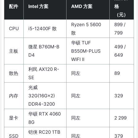
配件
Intel 方案
AMD 方案
格
（元）
Ryzen 5 5600
899 /
CPU
i5-12400F 散
散
799
华硕 TUF
微星 B760M-B
499 /
主板
B550M-PLUS
D4
649
WIFI II
利民 AX120 R-
散热
同左
89
SE
光威
内存
32G(16G×2)
同左
329
DDR4-3200
华硕 RTX 4060
显卡
同左
2 299
8G
铠侠 RC20 1TB
SSD
同左
379