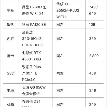
华硕 TUF
微星 B760M 迫
749 /
主板
B550M-PLUS
击炮 WIFI D4
649
WIFI II
散热
利民 PA120 SE
同左
109
金百达
内存
32G(16G×2)
同左
359
DDR4-3600
七彩虹 RTX
显卡
同左
2 899
4060 Ti 8G
致态 TiPlus
SSD
7100 1TB
同左
439
PCIe4.0
长城 G6 650W
电源
同左
349
金牌全模组
乔思伯 D31
机箱
同左
249