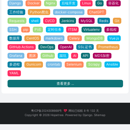
Django
Docker
Nginx
后端开发
Linux
Go
容器化
工作经验
Python爬虫
docker-compose
ChatGPT
Requests
shell
CI/CD
Jenkins
MySQL
Redis
Git
SSH
pip
PVE
定时任务
ITSM
Virtualenv
多线程
数据库
CentOS
markdown
Celery
MongoDB
Vue.js
GitHub Actions
DevOps
OpenAI
SSL证书
Prometheus
Grafana
图床
Github
踩坑
AI
API
MD5加密
多进程
Gunicorn
crontab
Selenium
Scrapy
Ansible
YAML
查看更多 ...
粤ICP备2024308668号
网站已续航 8 年 132 天
Copyright ©
2026
Hopetree
. Powered by Django.
Sitemap