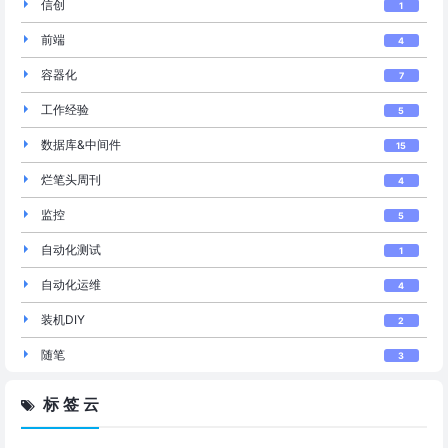
信创
1
前端
4
容器化
7
工作经验
5
数据库&中间件
15
烂笔头周刊
4
监控
5
自动化测试
1
自动化运维
4
装机DIY
2
随笔
3
标 签 云