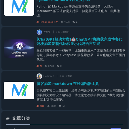
Python 的 Markdown 库原生支持的语法很多，大部分
Markdown 的语法都是支持的，但是原生语法也有一些其他
编...
Python Web开发
1596
2
烂笔头
3 年，3月前
[ChatGPT解决方案]🤖️ChatGPT协助我完成博客代
码块添加复制代码和显示代码语言功能
最近对博客做了一些改动，比如重新展示了文章页面的文档表单
导航，风格参考了 vitepress 的显示效果，同时也给文章页面的
代码...
AI
6748
0
Hopetree
6 年，7月前
博客添加 markdown 在线编辑器工具
自从博客项目上线以来，经常会有用到我博客项目的人问我后台
编辑博文为啥没有编辑器，博主是怎么编辑博文的？我每次的回
答基本都是说随便...
前端
9681
59
文章分类