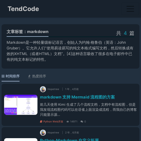
TendCode
文章标签：markdown
共
4
篇
Markdown是一种轻量级标记语言，创始人为约翰·格鲁伯（英语：John
Gruber）。它允许人们“使用易读易写的纯文本格式编写文档，然后转换成有
效的XHTML（或者HTML）文档”。[4]这种语言吸收了很多在电子邮件中已
有的纯文本标记的特性。
时间排序
热度排序
Hopetree
1 年，4月前
markdown 支持 Mermaid 流程图的方案
前几天使用 Kimi 生成了几个流程文档，文档中有流程图，但是
我发现流程图代码可以在语雀上面渲染成流程，而我自己的博客
只能显示源...
Python Web开发
14971
0
Hopetree
2 年，6月前
Python-Markdown 自定义拓展