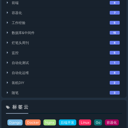
前端
4
容器化
7
工作经验
5
数据库&中间件
15
烂笔头周刊
4
监控
5
自动化测试
1
自动化运维
4
装机DIY
2
随笔
3
标 签 云
Django
Docker
Nginx
后端开发
Linux
Go
容器化