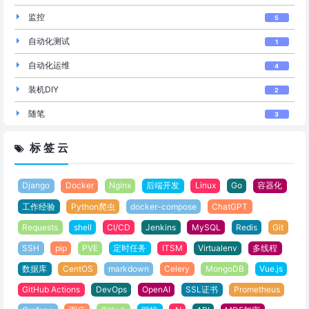
监控
5
自动化测试
1
自动化运维
4
装机DIY
2
随笔
3
标 签 云
Django
Docker
Nginx
后端开发
Linux
Go
容器化
工作经验
Python爬虫
docker-compose
ChatGPT
Requests
shell
CI/CD
Jenkins
MySQL
Redis
Git
SSH
pip
PVE
定时任务
ITSM
Virtualenv
多线程
数据库
CentOS
markdown
Celery
MongoDB
Vue.js
GitHub Actions
DevOps
OpenAI
SSL证书
Prometheus