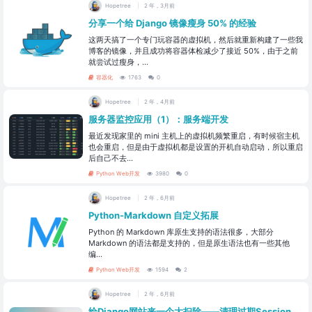
Hopetree
2 年，3月前
分享一个给 Django 镜像瘦身 50% 的经验
这两天搞了一个专门玩容器的虚拟机，然后就重新构建了一些我
博客的镜像，并且成功将容器体检减少了接近 50%，由于之前
就尝试过瘦身，...
容器化
1763
0
Hopetree
2 年，4月前
服务器监控应用（1）：服务端开发
最近发现家里的 mini 主机上的虚拟机频繁重启，有时候宿主机
也会重启，但是由于虚拟机都是设置的开机自动启动，所以重启
后自己不去...
Python Web开发
3980
0
Hopetree
2 年，6月前
Python-Markdown 自定义拓展
Python 的 Markdown 库原生支持的语法很多，大部分
Markdown 的语法都是支持的，但是原生语法也有一些其他
编...
Python Web开发
1594
2
Hopetree
2 年，6月前
给Django网站来一个大扫除——清理过期Session