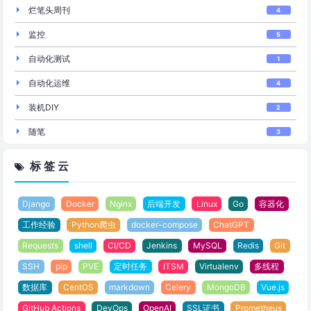
烂笔头周刊
4
监控
5
自动化测试
1
自动化运维
4
装机DIY
2
随笔
3
标 签 云
Django
Docker
Nginx
后端开发
Linux
Go
容器化
工作经验
Python爬虫
docker-compose
ChatGPT
Requests
shell
CI/CD
Jenkins
MySQL
Redis
Git
SSH
pip
PVE
定时任务
ITSM
Virtualenv
多线程
数据库
CentOS
markdown
Celery
MongoDB
Vue.js
GitHub Actions
DevOps
OpenAI
SSL证书
Prometheus