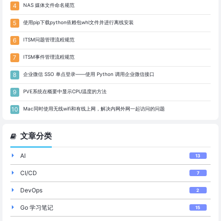
NAS 媒体文件命名规范
使用pip下载python依赖包whl文件并进行离线安装
ITSM问题管理流程规范
ITSM事件管理流程规范
企业微信 SSO 单点登录——使用 Python 调用企业微信接口
PVE系统在概要中显示CPU温度的方法
Mac同时使用无线wifi和有线上网，解决内网外网一起访问的问题
文章分类
AI
13
CI/CD
7
DevOps
2
Go 学习笔记
15