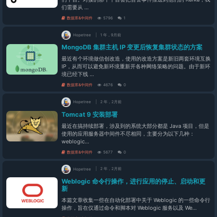
们需要从 ...
数据库&中间件
5796
1
Hopetree
1 年，9月前
MongoDB 集群主机 IP 变更后恢复集群状态的方案
最近有个环境做信创改造，使用的改造方案是新旧两套环境互换
IP，从而可以避免新环境重新开各种网络策略的问题。由于新环
境已经下线 ...
数据库&中间件
4676
0
Hopetree
2 年，2月前
Tomcat 9 安装部署
最近在搞持续部署，涉及到的系统大部分都是 Java 项目，但是
使用的应用服务器中间件不尽相同，主要分为以下几种：
weblogic...
数据库&中间件
5677
0
Hopetree
2 年，2月前
Weblogic 命令行操作，进行应用的停止、启动和更
新
本篇文章收集一些在自动化部署中关于 Weblogic 的一些命令行
操作，旨在仅通过命令和脚本对 Weblogic 服务以及 We...