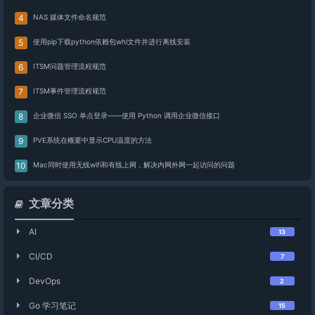
NAS 媒体文件命名规范
使用pip下载python依赖包whl文件并进行离线安装
ITSM问题管理流程规范
ITSM事件管理流程规范
企业微信 SSO 单点登录——使用 Python 调用企业微信接口
PVE系统在概要中显示CPU温度的方法
Mac同时使用无线wifi和有线上网，解决内网外网一起访问的问题
文章分类
AI
13
CI/CD
7
DevOps
2
Go 学习笔记
15