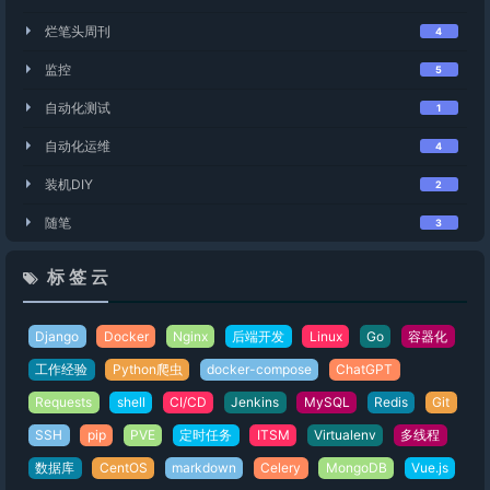
烂笔头周刊
4
监控
5
自动化测试
1
自动化运维
4
装机DIY
2
随笔
3
标 签 云
Django
Docker
Nginx
后端开发
Linux
Go
容器化
工作经验
Python爬虫
docker-compose
ChatGPT
Requests
shell
CI/CD
Jenkins
MySQL
Redis
Git
SSH
pip
PVE
定时任务
ITSM
Virtualenv
多线程
数据库
CentOS
markdown
Celery
MongoDB
Vue.js