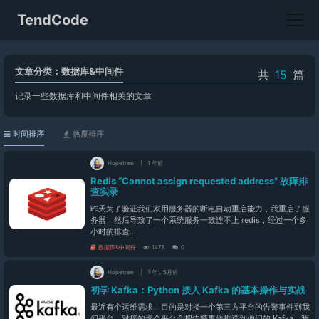
TendCode
文章分类：数据库&中间件
共
15
篇
记录一些数据库和中间件相关的文章
时间排序
热度排序
Hopetree
1 年前
Redis “Cannot assign requested address” 故障排
查实录
昨天为了验证我们家用服务器的断电自动重启能力，我重启了服
务器，然后导致了一个系统服务一致连不上 redis，经过一个多
小时的排查...
数据库&中间件
1478
0
Hopetree
1 年，5月前
初学 Kafka：Python 接入 Kafka 的基本操作与实战
最近有个运维需求，目的是对接一个第三方平台的告警事件到我
们平台。对接的那个平台会把告警事件推送到他们的 Kafka，我