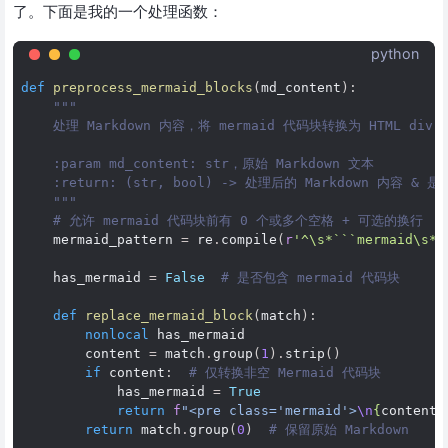
了。下面是我的一个处理函数：
python
def
preprocess_mermaid_blocks
(
md_content
):
"""
    处理 Markdown 内容，将 mermaid 代码块转换为 HTML di
    :param md_content: str，原始 Markdown 文本
    :return: (str, bool) -> 处理后的 Markdown 内容 & 
    """
# 允许 mermaid 代码块前有 0 个或多个空格 + 可选的换行
mermaid_pattern
=
re
.
compile
(
r
'^\s*```mermaid\s*\
has_mermaid
=
False
# 是否包含 mermaid 代码块
def
replace_mermaid_block
(
match
):
nonlocal
has_mermaid
content
=
match
.
group
(
1
)
.
strip
()
if
content
:
# 仅转换非空 Mermaid 代码块
has_mermaid
=
True
return
f
"<pre class='mermaid'>
\n
{
content
}
return
match
.
group
(
0
)
# 保留原始 Markdown