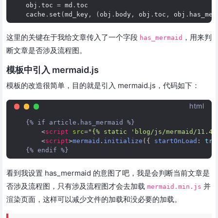
obj
.
toc
=
md
.
toc
cache
.
set
(
md_key
,
(
obj
.
body
,
obj
.
toc
,
obj
.
has_mer
这里的关键在于我给文章传入了一个字段
，用来判
has_mermaid
断文章是否涉及流程图。
模板中引入 mermaid.js
模板的改造很简单，目的就是引入 mermaid.js，代码如下：
html
    {% if article.has_mermaid %}

<
script
src
=
"{% static 'blog/js/mermaid/11.4.
<
script
>
mermaid
.
initialize
({
startOnLoad
:
tru
看到我设置 has_mermaid 的意图了吧，我是会判断当前文章是
否涉及流程图，只有涉及流程图才会去加载
并
mermaid.min.js
渲染页面，这样可以减少文件的加载和没必要的加载。