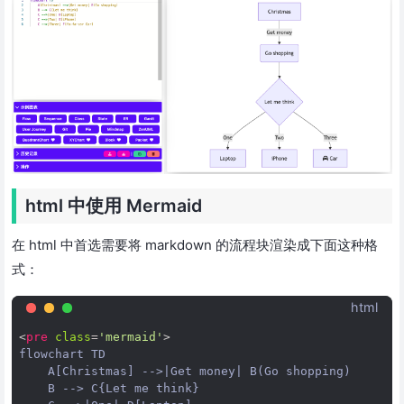
html 中使用 Mermaid
在 html 中首选需要将 markdown 的流程块渲染成下面这种格
式：
html
<
pre
class
=
'mermaid'
>
flowchart TD

    A[Christmas] -->|Get money| B(Go shopping)

    B --> C{Let me think}
