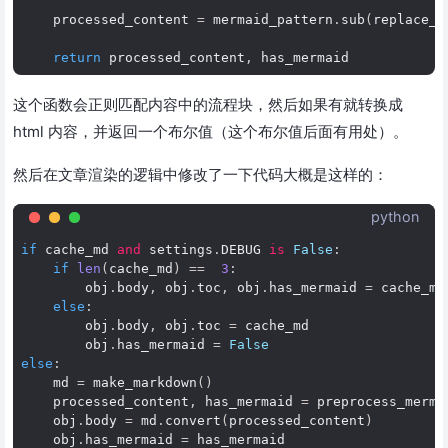
processed_content
=
mermaid_pattern
.
sub
(
replace_m
return
processed_content
,
has_mermaid
这个函数会正则匹配内容中的流程块，然后如果有就转换成
html 内容，并返回一个布尔值（这个布尔值后面有用处）。
然后在文章渲染的逻辑中修改了一下代码大概是这样的：
python
if
cache_md
and
settings
.
DEBUG
is
False
:
if
len
(
cache_md
)
==
3
:
obj
.
body
,
obj
.
toc
,
obj
.
has_mermaid
=
cache_md
else
:
obj
.
body
,
obj
.
toc
=
cache_md
obj
.
has_mermaid
=
False
else
:
md
=
make_markdown
()
processed_content
,
has_mermaid
=
preprocess_merma
obj
.
body
=
md
.
convert
(
processed_content
)
obj
.
has_mermaid
=
has_mermaid