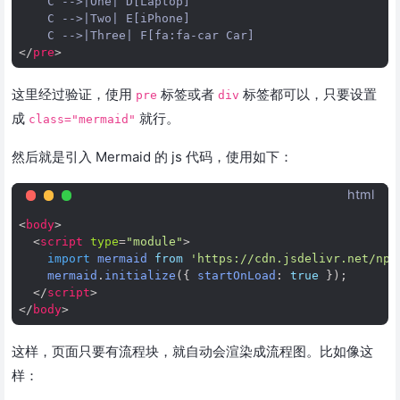
    C -->|One| D[Laptop]

    C -->|Two| E[iPhone]

</
pre
>
这里经过验证，使用
标签或者
标签都可以，只要设置
pre
div
成
就行。
class="mermaid"
然后就是引入 Mermaid 的 js 代码，使用如下：
html
<
body
>
<
script
type
=
"module"
>
import
mermaid
from
'https://cdn.jsdelivr.net/npm
mermaid
.
initialize
({
startOnLoad
:
true
});
</
script
>
</
body
>
这样，页面只要有流程块，就自动会渲染成流程图。比如像这
样：