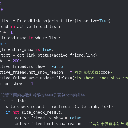
0
0
_list
=
FriendLink
.
objects
.
filter
(
is_active
=
True
)
iend
in
active_friend_list
:
m
+=
1
_friend
.
name
in
white_list
:
nue
_friend
.
is_show
is
True
:
text
=
get_link_status
(
active_friend
.
link
)
de
!=
200
:
ctive_friend
.
is_show
=
False
ctive_friend
.
not_show_reason
=
f
'网页请求返回
{
code
}
'
ctive_friend
.
save
(
update_fields
=
[
'is_show'
,
'not_show_re
o_not_show
+=
1
# 设置了网站参数则校验友链中是否包含本站外链
f
site_link
:
site_check_result
=
re
.
findall
(
site_link
,
text
)
if
not
site_check_result
:
active_friend
.
is_show
=
False
active_friend
.
not_show_reason
=
f
'网站未设置本站外链