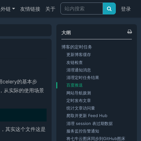
人外链
友情链接
关于
登录
大纲
博客的定时任务
？
更新博客缓存
友链检查
清理通知消息
清理定时任务结果
elery的基本步
百度推送
，从实际的使用场景
网站导航拨测
定时发布文章
统计文章访问量
爬取并更新 Feed Hub
清理 session 表过期数据
中，其实这个文件这是
服务监控告警通知
将七牛云图床同步到GitHub图床