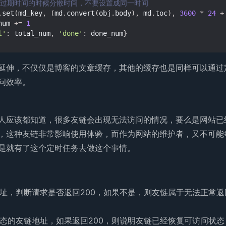
置过期时间的时候分散时间，不要设置成同一时间
.
set
(
md_key
,
(
md
.
convert
(
obj
.
body
),
md
.
toc
),
3600
*
24
+
num
+=
1
l'
:
total_num
,
'done'
:
done_num
}
延伸，不仅仅是博客的文章缓存，其他的缓存也是同样可以通过
问效率。
人应该都知道，很多友链会出现无法访问的情况，要么是网站已
，这种友链非常影响使用体验，而作为网站的维护者，又不可能
是就有了这个定时任务去做这个事情。
址，判断请求是否返回200，如果不是，则友链属于无法正常
态的友链地址，如果返回200，则说明友链已经恢复可访问状