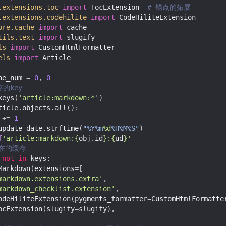
.extensions.toc
import
TocExtension
# 锚点的拓展
.extensions.codehilite
import
CodeHiliteExtension
ore.cache
import
cache
tils.text
import
slugify
ls
import
CustomHtmlFormatter
els
import
Article
ne_num
=
0
,
0
的key
keys
(
'article:markdown:*'
)
ticle
.
objects
.
all
():
+=
1
update_date
.
strftime
(
"%Y%m
%d
%H%M%S"
)
f
'article:markdown:
{
obj
.
id
}
:
{
ud
}
'
存在的缓存
not
in
keys
:
Markdown
(
extensions
=
[
markdown.extensions.extra'
,
markdown_checklist.extension'
,
odeHiliteExtension
(
pygments_formatter
=
CustomHtmlFormatte
ocExtension
(
slugify
=
slugify
),