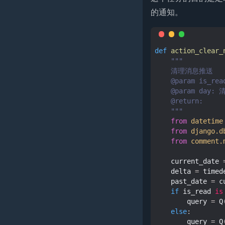
的通知。
def
action_clear_
"""
    清理消息推送
    @param is
    @param day
    @return:
    """
from
datetime
from
django.d
from
comment.
current_date
delta
=
timed
past_date
=
c
if
is_read
is
query
=
Q
else
:
query
=
Q