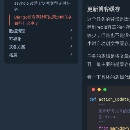
asyncio 改造 I/O 密集型定时任
更新博客缓存
务
Django博客网站可以用定时任务
这个任务的背景是因
做些什么事？
存到redis容器的
数据清理
较少，但是也不是没
可视化
小时自动创文章缓存
灾备方案
拓展
任务的逻辑是将文章
容，最主要的是缓存
看一下具体的逻辑代
def
action_update
"""
    更新所有文章
    @return:
    """
from
markdown