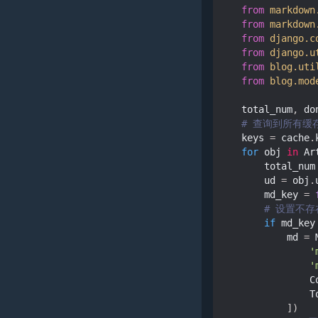
from
markdown
from
markdown
from
django.c
from
django.u
from
blog.uti
from
blog.mod
total_num
,
do
# 查询到所有缓存
keys
=
cache
.
for
obj
in
Ar
total_num
ud
=
obj
.
md_key
=
# 设置不
if
md_key
md
=
'
'
C
T
])