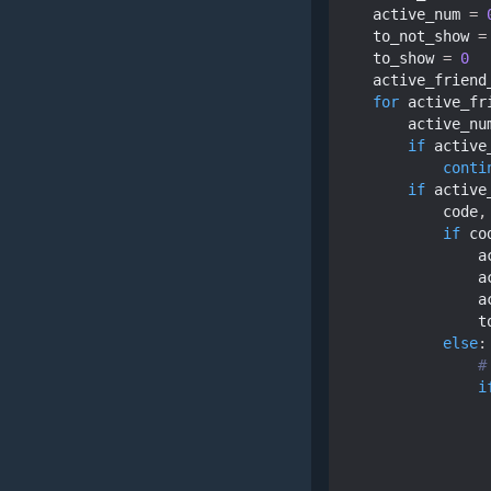
active_num
=
to_not_show
=
to_show
=
0
active_friend
for
active_fr
active_nu
if
active
conti
if
active
code
,
if
co
a
a
a
t
else
:
i