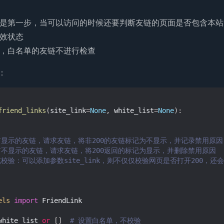
是第一步，当可以访问的时候还要判断友链的页面是否包含本站
效状态
，白名单的友链不进行检查
：
friend_links
(
site_link
=
None
,
white_list
=
None
):
查当前显示的友链，请求友链，将非200的友链标记为不显示，并记录禁用原因
查当前不显示的友链，请求友链，将200返回的标记为显示，并删除禁用原因
补充校验：可以添加参数site_link，则不仅仅校验网页是否打开200，还会
els
import
FriendLink
white_list
or
[]
# 设置白名单，不校验