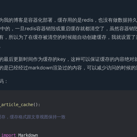
为我的博客是容器化部署，缓存用的是redis，也没有做数据持
内存中的，一旦redis容器销毁或重启缓存就都清空了，虽然容器
有，所以为了在缓存被清空的时候能自动创建缓存，我就设置了
。
的最后更新时间作为缓存的key，这种可以保证缓存的内容绝对
的是已经经过markdown渲染过的内容，可以减少访问的时候
码：
_article_cache
():
的缓存，缓存格式跟文章视图保持一致
import
Markdown