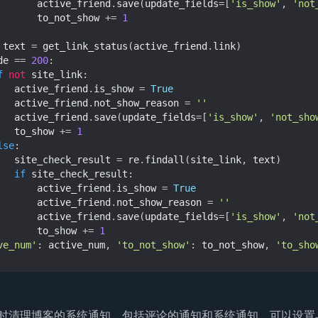
active_friend
.
save
(
update_fields
=
[
'is_show'
,
'not
to_not_show
+=
1
text
=
get_link_status
(
active_friend
.
link
)
de
==
200
:
f
not
site_link
:
active_friend
.
is_show
=
True
active_friend
.
not_show_reason
=
''
active_friend
.
save
(
update_fields
=
[
'is_show'
,
'not_sho
to_show
+=
1
lse
:
site_check_result
=
re
.
findall
(
site_link
,
text
)
if
site_check_result
:
active_friend
.
is_show
=
True
active_friend
.
not_show_reason
=
''
active_friend
.
save
(
update_fields
=
[
'is_show'
,
'not
to_show
+=
1
ve_num'
:
active_num
,
'to_not_show'
:
to_not_show
,
'to_sho
时清理博客的系统通知，包括评论的通知和系统通知，可以设置