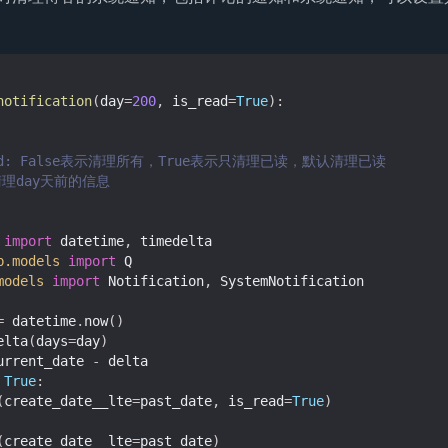
notification
(
day
=
200
,
is_read
=
True
):
_read: False表示清理所有，True表示只清理已读，默认清理已读
: 清理day天前的信息
import
datetime
,
timedelta
b.models
import
Q
models
import
Notification
,
SystemNotification
=
datetime
.
now
()
elta
(
days
=
day
)
urrent_date
-
delta
True
:
(
create_date__lte
=
past_date
,
is_read
=
True
)
(
create_date__lte
=
past_date
)