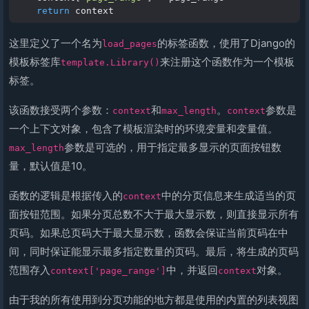
return
context
这里定义了一个名为
的标签函数，使用了Django的
load_pages
模板标签库
来注册这个函数作为一个模板
template.Library()
标签。
该函数接受两个参数：
和
。
参数是
context
max_length
context
一个上下文对象，包含了模板渲染时的环境变量和变量值。
参数是可选的，用于指定最多显示的页面按钮数
max_length
量，默认值是10。
函数的逻辑是根据传入的
中的分页信息来生成适当的页
context
面按钮范围。如果分页总数不大于最大显示数，则直接显示所有
页码。如果总页码大于最大显示数，函数会保证当前页码在中
间，同时保证能显示最多指定数量的页码。最后，将生成的页码
范围存入
中，并返回
对象。
context['page_range']
context
由于我的所有使用到分页功能的地方都是使用的内置的列表视图