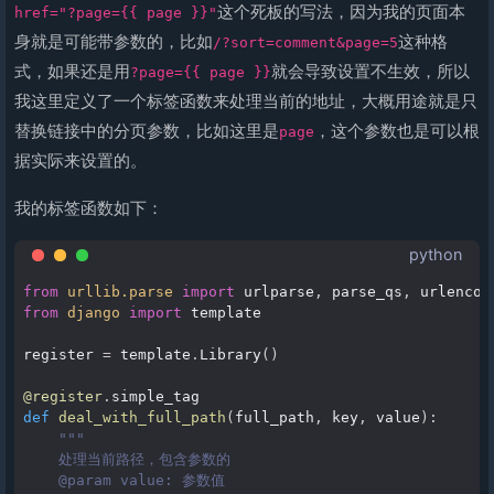
这个死板的写法，因为我的页面本
href="?page={{ page }}"
身就是可能带参数的，比如
这种格
/?sort=comment&page=5
式，如果还是用
就会导致设置不生效，所以
?page={{ page }}
我这里定义了一个标签函数来处理当前的地址，大概用途就是只
替换链接中的分页参数，比如这里是
，这个参数也是可以根
page
据实际来设置的。
我的标签函数如下：
python
from
urllib.parse
import
urlparse
,
parse_qs
,
urlencod
from
django
import
template
register
=
template
.
Library
()
@register
.
simple_tag
def
deal_with_full_path
(
full_path
,
key
,
value
):
"""
    处理当前路径，包含参数的
    @param value: 参数值