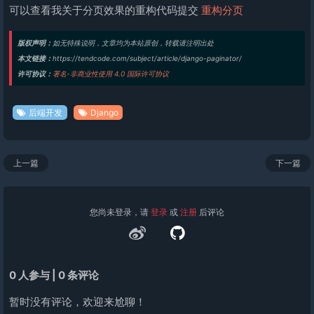
可以查看我关于分页效果的重构代码提交
重构分页
版权声明：
如无特殊说明，文章均为本站原创，转载请注明出处
本文链接：
https://tendcode.com/subject/article/django-paginator/
许可协议：
署名-非商业性使用 4.0 国际许可协议
后端开发
Django
上一篇
下一篇
您尚未登录，请
登录
或
注册
后评论
0 人参与 | 0 条评论
暂时没有评论，欢迎来尬聊！