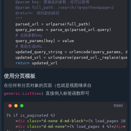
    @param key: 要修改的参数，也可以新增
    @param full_path: /search/?q=python&page=2
    @return: 得到新的路径
    """
parsed_url
=
urlparse
(
full_path
)
query_params
=
parse_qs
(
parsed_url
.
query
)
# 去除参数key
query_params
[
key
]
=
value
# 重新生成URL
updated_query_string
=
urlencode
(
query_params
,
do
updated_url
=
urlunparse
(
parsed_url
.
_replace
(
quer
return
updated_url
使用分页模板
在任何有分页对象的页面（也就是视图继承自
）直接倒入标签函数即可
generic.ListView
html
{% if is_paginated %}

<
div
class
=
"d-none d-md-block"
>
{% load_pages 10 %
<
div
class
=
"d-md-none"
>
{% load_pages 4 %}
</
div
>