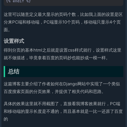
这里可以随意定义最大显示的页码个数，比如我上面的设置是区
分来PC端和移动端，PC端显示10个页码，移动端只显示4个页
面。
设置样式
得到分页的基本html之后就是设置css样式就行，设置样式这里
就不做描述，毕竟拿着百度的页码抄也能抄成一模一样。
总结
这篇博客主要介绍了作者如何在Django网站中实现了一个类似
百度搜索页面的分页效果，并提供了相关代码和思路。
具体的效果这里就不用截图了，直接看我博客效果就行，PC端
和移动端的显示长度是不通的，而且基本就是一比一还原了百度
的