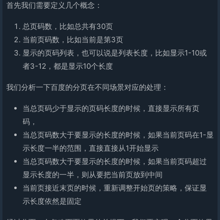
首先我们需要定义几个概念：
总页码数，比如总共有30页
当前页码数，比如当前是第3页
显示的页码列表，也可以说是列表长度，比如显示1-10或
者3-12，都是显示10个长度
我们分析一下百度的分页在不同场景对应的处理：
当总页码少于显示的页码长度的时候，直接显示所有页
码，
当总页码数大于要显示的长度的时候，如果当前页码在1-显
示长度一半的范围，直接直接从1开始显示
当总页码数大于要显示的长度的时候，如果当前页码超过
显示长度的一半，则从要把当前页放到中间
当前页接近末页的时候，重新调整开始页的策略，保证显
示长度依然是固定