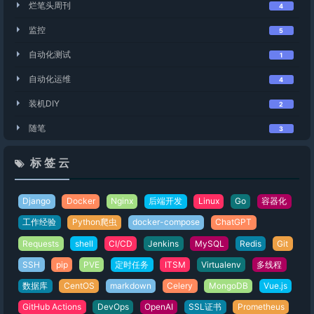
烂笔头周刊
4
监控
5
自动化测试
1
自动化运维
4
装机DIY
2
随笔
3
标 签 云
Django
Docker
Nginx
后端开发
Linux
Go
容器化
工作经验
Python爬虫
docker-compose
ChatGPT
Requests
shell
CI/CD
Jenkins
MySQL
Redis
Git
SSH
pip
PVE
定时任务
ITSM
Virtualenv
多线程
数据库
CentOS
markdown
Celery
MongoDB
Vue.js
GitHub Actions
DevOps
OpenAI
SSL证书
Prometheus