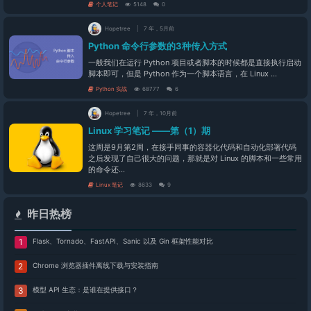
个人笔记
5148
0
Hopetree
7 年，5月前
Python 命令行参数的3种传入方式
一般我们在运行 Python 项目或者脚本的时候都是直接执行启动
脚本即可，但是 Python 作为一个脚本语言，在 Linux ...
Python 实战
68777
6
Hopetree
7 年，10月前
Linux 学习笔记 ——第（1）期
这周是9月第2周，在接手同事的容器化代码和自动化部署代码
之后发现了自己很大的问题，那就是对 Linux 的脚本和一些常用
的命令还...
Linux 笔记
8633
9
昨日热榜
Flask、Tornado、FastAPI、Sanic 以及 Gin 框架性能对比
Chrome 浏览器插件离线下载与安装指南
模型 API 生态：是谁在提供接口？