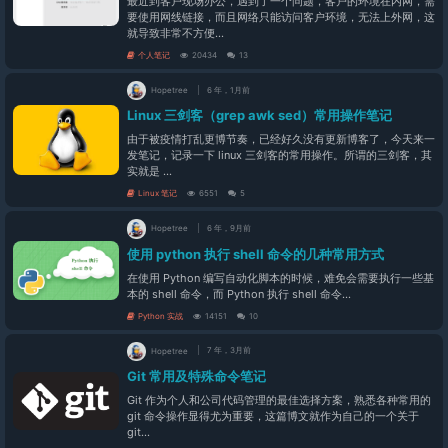
最近到客户现场办公，遇到了一个问题，客户的环境在内网，需
要使用网线链接，而且网络只能访问客户环境，无法上外网，这
就导致非常不方便...
个人笔记
20434
13
Hopetree
6 年，1月前
Linux 三剑客（grep awk sed）常用操作笔记
由于被疫情打乱更博节奏，已经好久没有更新博客了，今天来一
发笔记，记录一下 linux 三剑客的常用操作。所谓的三剑客，其
实就是 ...
Linux 笔记
6551
5
Hopetree
6 年，9月前
使用 python 执行 shell 命令的几种常用方式
在使用 Python 编写自动化脚本的时候，难免会需要执行一些基
本的 shell 命令，而 Python 执行 shell 命令...
Python 实战
14151
10
Hopetree
7 年，3月前
Git 常用及特殊命令笔记
Git 作为个人和公司代码管理的最佳选择方案，熟悉各种常用的
git 命令操作显得尤为重要，这篇博文就作为自己的一个关于
git...