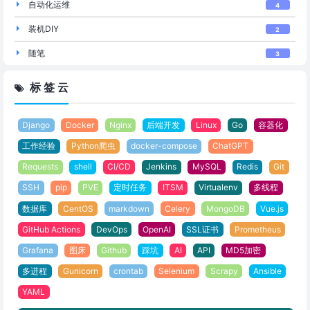
自动化运维
4
装机DIY
2
随笔
3
标 签 云
Django
Docker
Nginx
后端开发
Linux
Go
容器化
工作经验
Python爬虫
docker-compose
ChatGPT
Requests
shell
CI/CD
Jenkins
MySQL
Redis
Git
SSH
pip
PVE
定时任务
ITSM
Virtualenv
多线程
数据库
CentOS
markdown
Celery
MongoDB
Vue.js
GitHub Actions
DevOps
OpenAI
SSL证书
Prometheus
Grafana
图床
Github
踩坑
AI
API
MD5加密
多进程
Gunicorn
crontab
Selenium
Scrapy
Ansible
YAML