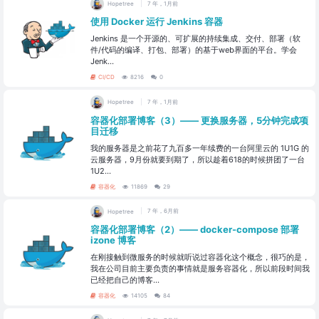
Hopetree
7 年，1月前
使用 Docker 运行 Jenkins 容器
Jenkins 是一个开源的、可扩展的持续集成、交付、部署（软
件/代码的编译、打包、部署）的基于web界面的平台。学会
Jenk...
CI/CD
8216
0
Hopetree
7 年，1月前
容器化部署博客（3）—— 更换服务器，5分钟完成项
目迁移
我的服务器是之前花了九百多一年续费的一台阿里云的 1U1G 的
云服务器，9月份就要到期了，所以趁着618的时候拼团了一台
1U2...
容器化
11869
29
Hopetree
7 年，6月前
容器化部署博客（2）—— docker-compose 部署
izone 博客
在刚接触到微服务的时候就听说过容器化这个概念，很巧的是，
我在公司目前主要负责的事情就是服务容器化，所以前段时间我
已经把自己的博客...
容器化
14105
84