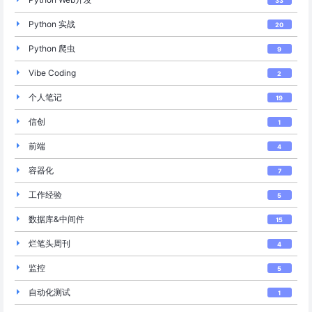
33
Python 实战
20
Python 爬虫
9
Vibe Coding
2
个人笔记
19
信创
1
前端
4
容器化
7
工作经验
5
数据库&中间件
15
烂笔头周刊
4
监控
5
自动化测试
1