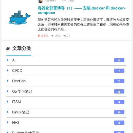
Hopetree
7 年，7月前
容器化部署博客（1）—— 安装 docker 和 docker-
compose
我的博客已经在前段时间变更为容器化部署了，部署的方式改变
之后，部署时间和需要做的准备工作缩短了很多，现在如果环境
上面容器的相关东...
容器化
9963
27
文章分类
AI
13
CI/CD
7
DevOps
2
Go 学习笔记
15
ITSM
4
Linux 笔记
19
NAS
3
Python Web开发