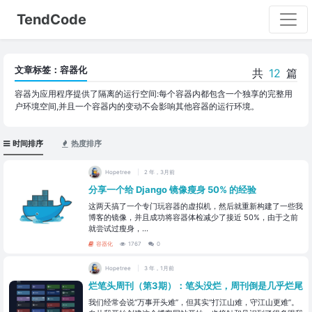
TendCode
文章标签：容器化
共
12
篇
容器为应用程序提供了隔离的运行空间:每个容器内都包含一个独享的完整用
户环境空间,并且一个容器内的变动不会影响其他容器的运行环境。
时间排序
热度排序
Hopetree
2 年，3月前
分享一个给 Django 镜像瘦身 50% 的经验
这两天搞了一个专门玩容器的虚拟机，然后就重新构建了一些我
博客的镜像，并且成功将容器体检减少了接近 50%，由于之前
就尝试过瘦身，...
容器化
1767
0
Hopetree
3 年，1月前
烂笔头周刊（第3期）：笔头没烂，周刊倒是几乎烂尾
我们经常会说“万事开头难”，但其实“打江山难，守江山更难”。