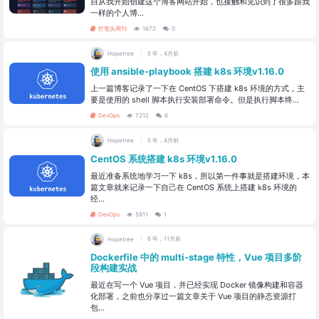
自从我开始创建这个博客网站开始，也接触和见识到了很多跟我
一样的个人博...
烂笔头周刊
1672
0
Hopetree
5 年，4月前
使用 ansible-playbook 搭建 k8s 环境v1.16.0
上一篇博客记录了一下在 CentOS 下搭建 k8s 环境的方式，主
要是使用的 shell 脚本执行安装部署命令。但是执行脚本终...
DevOps
7212
6
Hopetree
5 年，4月前
CentOS 系统搭建 k8s 环境v1.16.0
最近准备系统地学习一下 k8s，所以第一件事就是搭建环境，本
篇文章就来记录一下自己在 CentOS 系统上搭建 k8s 环境的
经...
DevOps
5911
1
Hopetree
6 年，11月前
Dockerfile 中的 multi-stage 特性，Vue 项目多阶
段构建实战
最近在写一个 Vue 项目，并已经实现 Docker 镜像构建和容器
化部署，之前也分享过一篇文章关于 Vue 项目的静态资源打
包...