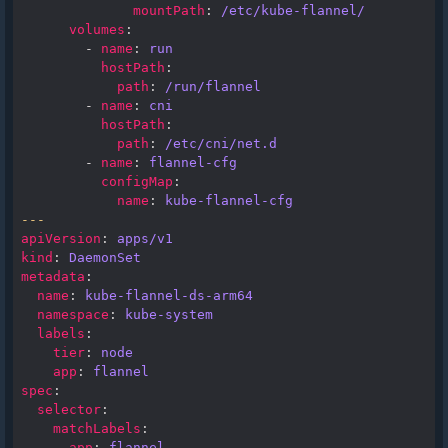
mountPath
:
/etc/kube-flannel/
volumes
:
-
name
:
run
hostPath
:
path
:
/run/flannel
-
name
:
cni
hostPath
:
path
:
/etc/cni/net.d
-
name
:
flannel-cfg
configMap
:
name
:
kube-flannel-cfg
---
apiVersion
:
apps/v1
kind
:
DaemonSet
metadata
:
name
:
kube-flannel-ds-arm64
namespace
:
kube-system
labels
:
tier
:
node
app
:
flannel
spec
:
selector
:
matchLabels
:
app
:
flannel