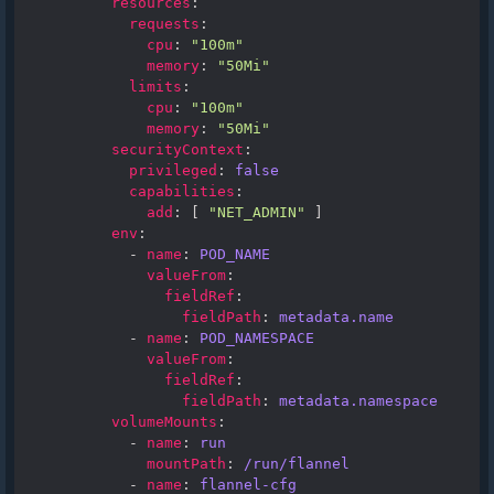
resources
:
requests
:
cpu
:
"100m"
memory
:
"50Mi"
limits
:
cpu
:
"100m"
memory
:
"50Mi"
securityContext
:
privileged
:
false
capabilities
:
add
:
[
"NET_ADMIN"
]
env
:
-
name
:
POD_NAME
valueFrom
:
fieldRef
:
fieldPath
:
metadata.name
-
name
:
POD_NAMESPACE
valueFrom
:
fieldRef
:
fieldPath
:
metadata.namespace
volumeMounts
:
-
name
:
run
mountPath
:
/run/flannel
-
name
:
flannel-cfg