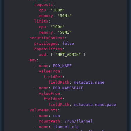
requests
:
cpu
:
"100m"
memory
:
"50Mi"
limits
:
cpu
:
"100m"
memory
:
"50Mi"
securityContext
:
privileged
:
false
capabilities
:
add
:
[
"NET_ADMIN"
]
env
:
-
name
:
POD_NAME
valueFrom
:
fieldRef
:
fieldPath
:
metadata.name
-
name
:
POD_NAMESPACE
valueFrom
:
fieldRef
:
fieldPath
:
metadata.namespace
volumeMounts
:
-
name
:
run
mountPath
:
/run/flannel
-
name
:
flannel-cfg