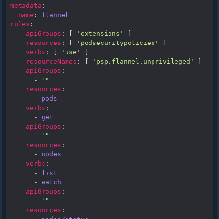
metadata
:
name
:
flannel
rules
:
-
apiGroups
:
[
'extensions'
]
resources
:
[
'podsecuritypolicies'
]
verbs
:
[
'use'
]
resourceNames
:
[
'psp.flannel.unprivileged'
]
-
apiGroups
:
-
""
resources
:
-
pods
verbs
:
-
get
-
apiGroups
:
-
""
resources
:
-
nodes
verbs
:
-
list
-
watch
-
apiGroups
:
-
""
resources
: