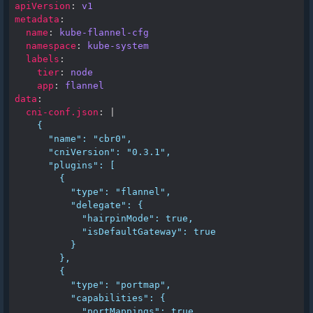
apiVersion
:
v1
metadata
:
name
:
kube-flannel-cfg
namespace
:
kube-system
labels
:
tier
:
node
app
:
flannel
data
:
cni-conf.json
:
|
{
"name": "cbr0",
"cniVersion": "0.3.1",
"plugins": [
{
"type": "flannel",
"delegate": {
"hairpinMode": true,
"isDefaultGateway": true
}
},
{
"type": "portmap",
"capabilities": {
"portMappings": true