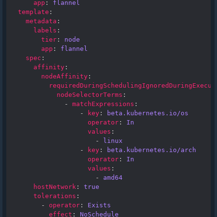
app
:
flannel
template
:
metadata
:
labels
:
tier
:
node
app
:
flannel
spec
:
affinity
:
nodeAffinity
:
requiredDuringSchedulingIgnoredDuringExecut
nodeSelectorTerms
:
-
matchExpressions
:
-
key
:
beta.kubernetes.io/os
operator
:
In
values
:
-
linux
-
key
:
beta.kubernetes.io/arch
operator
:
In
values
:
-
amd64
hostNetwork
:
true
tolerations
:
-
operator
:
Exists
effect
:
NoSchedule