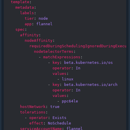
template
:
metadata
:
labels
:
tier
:
node
app
:
flannel
spec
:
affinity
:
nodeAffinity
:
requiredDuringSchedulingIgnoredDuringExecut
nodeSelectorTerms
:
-
matchExpressions
:
-
key
:
beta.kubernetes.io/os
operator
:
In
values
:
-
linux
-
key
:
beta.kubernetes.io/arch
operator
:
In
values
:
-
ppc64le
hostNetwork
:
true
tolerations
:
-
operator
:
Exists
effect
:
NoSchedule
serviceAccountName
:
flannel