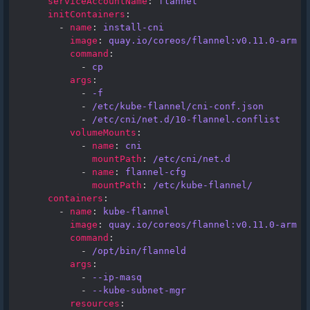
serviceAccountName
:
flannel
initContainers
:
-
name
:
install-cni
image
:
quay.io/coreos/flannel:v0.11.0-arm
command
:
-
cp
args
:
-
-f
-
/etc/kube-flannel/cni-conf.json
-
/etc/cni/net.d/10-flannel.conflist
volumeMounts
:
-
name
:
cni
mountPath
:
/etc/cni/net.d
-
name
:
flannel-cfg
mountPath
:
/etc/kube-flannel/
containers
:
-
name
:
kube-flannel
image
:
quay.io/coreos/flannel:v0.11.0-arm
command
:
-
/opt/bin/flanneld
args
:
-
--ip-masq
-
--kube-subnet-mgr
resources
: