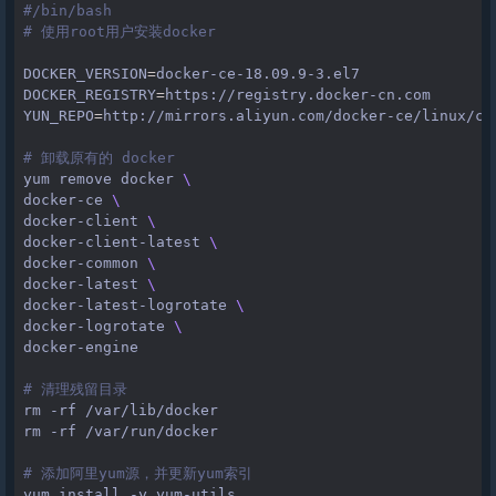
#/bin/bash
# 使用root用户安装docker
DOCKER_VERSION
=
DOCKER_REGISTRY
=
YUN_REPO
=
http://mirrors.aliyun.com/docker-ce/linux/cen
# 卸载原有的 docker
yum
remove
docker
\
docker-ce
\
docker-client
\
docker-client-latest
\
docker-common
\
docker-latest
\
docker-latest-logrotate
\
docker-logrotate
\
docker-engine

# 清理残留目录
rm
-rf
/var/lib/docker

rm
-rf
/var/run/docker

# 添加阿里yum源，并更新yum索引
yum
install
-y
yum-utils
