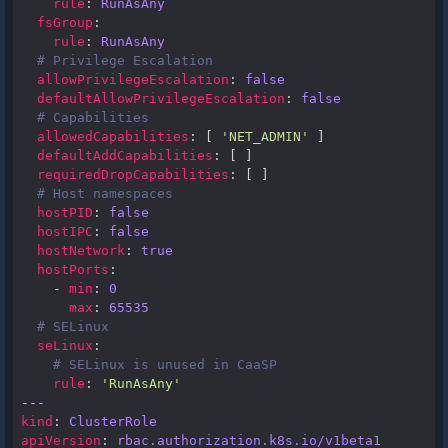
rule
:
RunAsAny
fsGroup
:
rule
:
RunAsAny
# Privilege Escalation
allowPrivilegeEscalation
:
false
defaultAllowPrivilegeEscalation
:
false
# Capabilities
allowedCapabilities
:
[
'NET_ADMIN'
]
defaultAddCapabilities
:
[
]
requiredDropCapabilities
:
[
]
# Host namespaces
hostPID
:
false
hostIPC
:
false
hostNetwork
:
true
hostPorts
:
-
min
:
0
max
:
65535
# SELinux
seLinux
:
# SELinux is unused in CaaSP
rule
:
'RunAsAny'
---
kind
:
ClusterRole
apiVersion
:
rbac.authorization.k8s.io/v1beta1