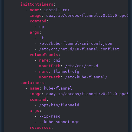
initContainers
:
-
name
:
install-cni
image
:
quay.io/coreos/flannel:v0.11.0-ppc64
command
:
-
cp
args
:
-
-f
-
/etc/kube-flannel/cni-conf.json
-
/etc/cni/net.d/10-flannel.conflist
volumeMounts
:
-
name
:
cni
mountPath
:
/etc/cni/net.d
-
name
:
flannel-cfg
mountPath
:
/etc/kube-flannel/
containers
:
-
name
:
kube-flannel
image
:
quay.io/coreos/flannel:v0.11.0-ppc64
command
:
-
/opt/bin/flanneld
args
:
-
--ip-masq
-
--kube-subnet-mgr
resources
: