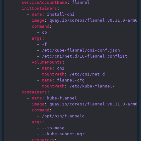
serviceAccountName
:
flannel
initContainers
:
-
name
:
install-cni
image
:
quay.io/coreos/flannel:v0.11.0-arm64
command
:
-
cp
args
:
-
-f
-
/etc/kube-flannel/cni-conf.json
-
/etc/cni/net.d/10-flannel.conflist
volumeMounts
:
-
name
:
cni
mountPath
:
/etc/cni/net.d
-
name
:
flannel-cfg
mountPath
:
/etc/kube-flannel/
containers
:
-
name
:
kube-flannel
image
:
quay.io/coreos/flannel:v0.11.0-arm64
command
:
-
/opt/bin/flanneld
args
:
-
--ip-masq
-
--kube-subnet-mgr
resources
: