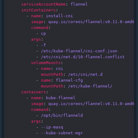
serviceAccountName
:
flannel
initContainers
:
-
name
:
install-cni
image
:
quay.io/coreos/flannel:v0.11.0-amd64
command
:
-
cp
args
:
-
-f
-
/etc/kube-flannel/cni-conf.json
-
/etc/cni/net.d/10-flannel.conflist
volumeMounts
:
-
name
:
cni
mountPath
:
/etc/cni/net.d
-
name
:
flannel-cfg
mountPath
:
/etc/kube-flannel/
containers
:
-
name
:
kube-flannel
image
:
quay.io/coreos/flannel:v0.11.0-amd64
command
:
-
/opt/bin/flanneld
args
:
-
--ip-masq
-
--kube-subnet-mgr