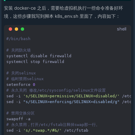
安装 docker-ce 之后，需要给虚拟机执行一些命令准备好环
境，这些步骤我写到脚本 k8s_env.sh 里面了，内容如下：
shell
#/bin/bash
# 关闭防火墙
systemctl
disable
firewalld

systemctl
stop
firewalld

# 关闭selinux
# 临时禁用selinux
setenforce
0
# 永久关闭 修改/etc/sysconfig/selinux文件设置
sed
-i
's/SELINUX=permissive/SELINUX=disabled/'
/etc/
sed
-i
"s/SELINUX=enforcing/SELINUX=disabled/g"
/etc/
# 禁用交换分区
swapoff
# 永久禁用，打开/etc/fstab注释掉swap那一行。
sed
-i
's/.*swap.*/#&/'
/etc/fstab
