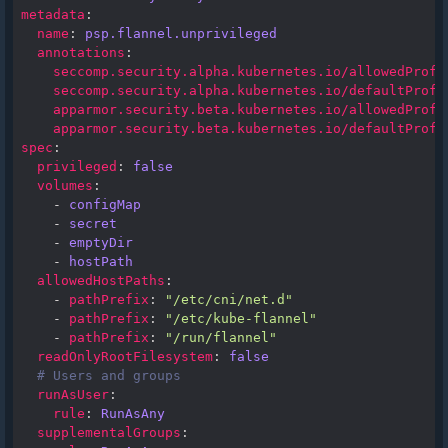
metadata
:
name
:
psp.flannel.unprivileged
annotations
:
seccomp.security.alpha.kubernetes.io/allowedProfi
seccomp.security.alpha.kubernetes.io/defaultProfi
apparmor.security.beta.kubernetes.io/allowedProfi
apparmor.security.beta.kubernetes.io/defaultProfi
spec
:
privileged
:
false
volumes
:
-
configMap
-
secret
-
emptyDir
-
hostPath
allowedHostPaths
:
-
pathPrefix
:
"/etc/cni/net.d"
-
pathPrefix
:
"/etc/kube-flannel"
-
pathPrefix
:
"/run/flannel"
readOnlyRootFilesystem
:
false
# Users and groups
runAsUser
:
rule
:
RunAsAny
supplementalGroups
: