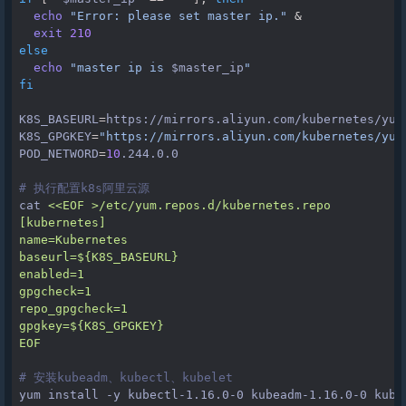
echo
"Error: please set master ip."
&
exit
210
else
echo
"master ip is 
$master_ip
"
fi
K8S_BASEURL
=
K8S_GPGKEY
=
"https://mirrors.aliyun.com/kubernetes/yum
POD_NETWORD
=
10
.244.0.0

# 执行配置k8s阿里云源
cat
<<EOF >/etc/yum.repos.d/kubernetes.repo
[kubernetes]
name=Kubernetes
baseurl=${K8S_BASEURL}
enabled=1
gpgcheck=1
repo_gpgcheck=1
gpgkey=${K8S_GPGKEY}
EOF
# 安装kubeadm、kubectl、kubelet
yum
install
-y
kubectl-1.16.0-0
kubeadm-1.16.0-0
kube