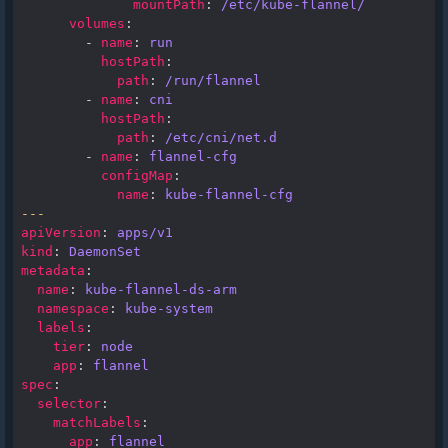
mountPath
:
/etc/kube-flannel/
volumes
:
-
name
:
run
hostPath
:
path
:
/run/flannel
-
name
:
cni
hostPath
:
path
:
/etc/cni/net.d
-
name
:
flannel-cfg
configMap
:
name
:
kube-flannel-cfg
---
apiVersion
:
apps/v1
kind
:
DaemonSet
metadata
:
name
:
kube-flannel-ds-arm
namespace
:
kube-system
labels
:
tier
:
node
app
:
flannel
spec
:
selector
:
matchLabels
:
app
:
flannel