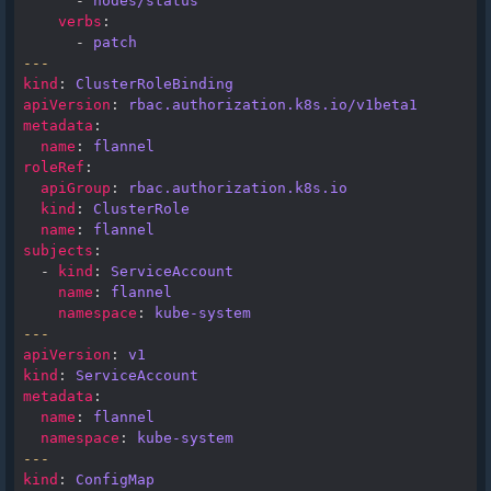
-
nodes/status
verbs
:
-
patch
---
kind
:
ClusterRoleBinding
apiVersion
:
rbac.authorization.k8s.io/v1beta1
metadata
:
name
:
flannel
roleRef
:
apiGroup
:
rbac.authorization.k8s.io
kind
:
ClusterRole
name
:
flannel
subjects
:
-
kind
:
ServiceAccount
name
:
flannel
namespace
:
kube-system
---
apiVersion
:
v1
kind
:
ServiceAccount
metadata
:
name
:
flannel
namespace
:
kube-system
---
kind
:
ConfigMap