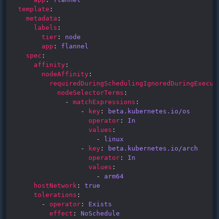
template
:
metadata
:
labels
:
tier
:
node
app
:
flannel
spec
:
affinity
:
nodeAffinity
:
requiredDuringSchedulingIgnoredDuringExecut
nodeSelectorTerms
:
-
matchExpressions
:
-
key
:
beta.kubernetes.io/os
operator
:
In
values
:
-
linux
-
key
:
beta.kubernetes.io/arch
operator
:
In
values
:
-
arm64
hostNetwork
:
true
tolerations
:
-
operator
:
Exists
effect
:
NoSchedule