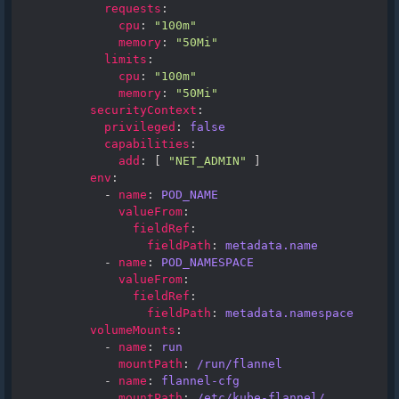
requests
:
cpu
:
"100m"
memory
:
"50Mi"
limits
:
cpu
:
"100m"
memory
:
"50Mi"
securityContext
:
privileged
:
false
capabilities
:
add
:
[
"NET_ADMIN"
]
env
:
-
name
:
POD_NAME
valueFrom
:
fieldRef
:
fieldPath
:
metadata.name
-
name
:
POD_NAMESPACE
valueFrom
:
fieldRef
:
fieldPath
:
metadata.namespace
volumeMounts
:
-
name
:
run
mountPath
:
/run/flannel
-
name
:
flannel-cfg
mountPath
:
/etc/kube-flannel/