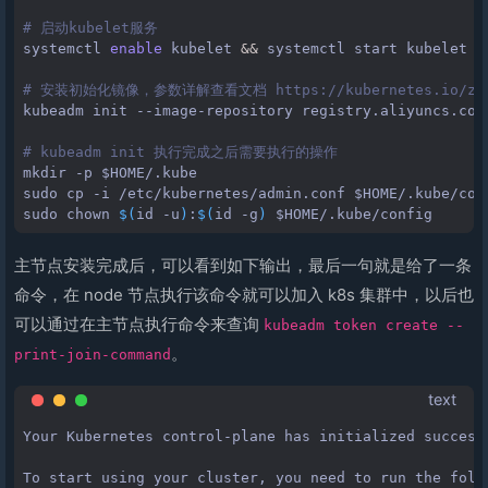
# 启动kubelet服务
systemctl
enable
kubelet
&&
systemctl
start
kubelet

# 安装初始化镜像，参数详解查看文档 https://kubernetes.io/zh/docs
kubeadm
init
--image-repository
registry.aliyuncs.com
# kubeadm init 执行完成之后需要执行的操作
mkdir
-p
$HOME
/.kube

sudo
cp
-i
/etc/kubernetes/admin.conf
$HOME
/.kube/conf
sudo
chown
$(
id
-u
)
:
$(
id
-g
)
$HOME
主节点安装完成后，可以看到如下输出，最后一句就是给了一条
命令，在 node 节点执行该命令就可以加入 k8s 集群中，以后也
可以通过在主节点执行命令来查询
kubeadm token create --
。
print-join-command
text
Your Kubernetes control-plane has initialized successf
To start using your cluster, you need to run the follo