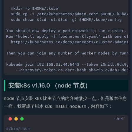
  mkdir -p $HOME/.kube

  sudo cp -i /etc/kubernetes/admin.conf $HOME/.kube/co
  sudo chown $(id -u):$(id -g) $HOME/.kube/config

You should now deploy a pod network to the cluster.

Run "kubectl apply -f [podnetwork].yaml" with one of t
  https://kubernetes.io/docs/concepts/cluster-administ
Then you can join any number of worker nodes by runni
kubeadm join 192.168.31.44:6443 --token i0nitb.9dx9gqq
安装k8s v1.16.0 （node 节点）
node 节点安装 k8s 比主节点的内容稍微少一点，但是版本信息
一样，我写成了脚本 k8s_install_node.sh，内容如下：
shell
#/bin/bash