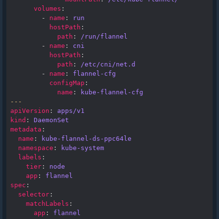
volumes
:
-
name
:
run
hostPath
:
path
:
/run/flannel
-
name
:
cni
hostPath
:
path
:
/etc/cni/net.d
-
name
:
flannel-cfg
configMap
:
name
:
kube-flannel-cfg
---
apiVersion
:
apps/v1
kind
:
DaemonSet
metadata
:
name
:
kube-flannel-ds-ppc64le
namespace
:
kube-system
labels
:
tier
:
node
app
:
flannel
spec
:
selector
:
matchLabels
:
app
:
flannel