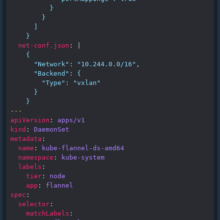
}
}
]
}
net-conf.json
:
|
{
"Network": "10.244.0.0/16",
"Backend": {
"Type": "vxlan"
}
}
---
apiVersion
:
apps/v1
kind
:
DaemonSet
metadata
:
name
:
kube-flannel-ds-amd64
namespace
:
kube-system
labels
:
tier
:
node
app
:
flannel
spec
:
selector
:
matchLabels
: