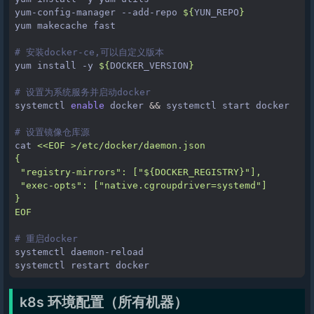
yum-config-manager
--add-repo
${
YUN_REPO
}
yum
makecache
fast

# 安装docker-ce,可以自定义版本
yum
install
-y
${
DOCKER_VERSION
}
# 设置为系统服务并启动docker
systemctl
enable
docker
&&
systemctl
start
docker

# 设置镜像仓库源
cat
<<EOF >/etc/docker/daemon.json
{
 "registry-mirrors": ["${DOCKER_REGISTRY}"],
 "exec-opts": ["native.cgroupdriver=systemd"]
}
EOF
# 重启docker
systemctl
daemon-reload

systemctl
restart
k8s 环境配置（所有机器）