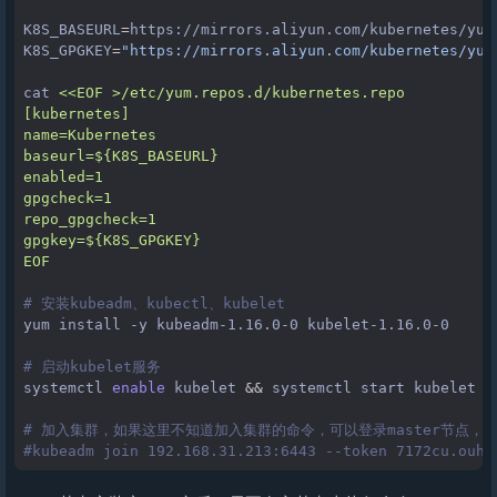
K8S_BASEURL
=
K8S_GPGKEY
=
"https://mirrors.aliyun.com/kubernetes/yum
cat
<<EOF >/etc/yum.repos.d/kubernetes.repo
[kubernetes]
name=Kubernetes
baseurl=${K8S_BASEURL}
enabled=1
gpgcheck=1
repo_gpgcheck=1
gpgkey=${K8S_GPGKEY}
EOF
# 安装kubeadm、kubectl、kubelet
yum
install
-y
kubeadm-1.16.0-0
kubelet-1.16.0-0

# 启动kubelet服务
systemctl
enable
kubelet
&&
systemctl
start
kubelet

# 加入集群，如果这里不知道加入集群的命令，可以登录master节点，使用kubea
#kubeadm join 192.168.31.213:6443 --token 7172cu.ouhr