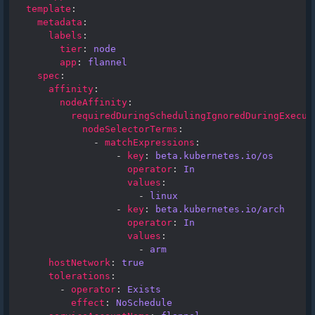
template
:
metadata
:
labels
:
tier
:
node
app
:
flannel
spec
:
affinity
:
nodeAffinity
:
requiredDuringSchedulingIgnoredDuringExecut
nodeSelectorTerms
:
-
matchExpressions
:
-
key
:
beta.kubernetes.io/os
operator
:
In
values
:
-
linux
-
key
:
beta.kubernetes.io/arch
operator
:
In
values
:
-
arm
hostNetwork
:
true
tolerations
:
-
operator
:
Exists
effect
:
NoSchedule