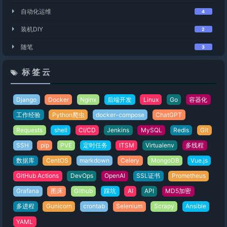
自动化运维
4
装机DIY
2
随笔
3
标 签 云
Django
Docker
Nginx
后端开发
Linux
Go
容器化
工作经验
Python爬虫
docker-compose
ChatGPT
Requests
shell
CI/CD
Jenkins
MySQL
Redis
Git
SSH
pip
PVE
定时任务
ITSM
Virtualenv
多线程
数据库
CentOS
markdown
Celery
MongoDB
Vue.js
GitHub Actions
DevOps
OpenAI
SSL证书
Prometheus
Grafana
图床
Github
踩坑
AI
API
MD5加密
多进程
Gunicorn
crontab
Selenium
Scrapy
Ansible
YAML