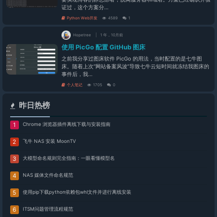
证过，这个方案分...
Python Web开发
4589
1
Hopetree
1 年，10月前
使用 PicGo 配置 GitHub 图床
之前我分享过图床软件 PicGo 的用法，当时配置的是七牛图
床。随着上次“网站备案风波”导致七牛云短时间就冻结我图床的
事件后，我...
个人笔记
1705
0
昨日热榜
Chrome 浏览器插件离线下载与安装指南
飞牛 NAS 安装 MoonTV
大模型命名规则完全指南：一眼看懂模型名
NAS 媒体文件命名规范
使用pip下载python依赖包whl文件并进行离线安装
ITSM问题管理流程规范