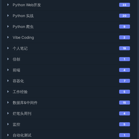
Python Web开发
33
Python 实战
20
Python 爬虫
9
Vibe Coding
2
个人笔记
19
信创
1
前端
4
容器化
7
工作经验
5
数据库&中间件
15
烂笔头周刊
4
监控
5
自动化测试
1