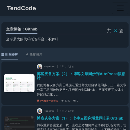
TendCode
文章标签：Github
共
3
篇
全球最大的代码托管平台，不解释
时间排序
热度排序
Hopetree
1 年，10月前
博客灾备方案（2）：博客文章同步到VitePress静态
站
我的博客灾备方案已经验证通过并完成自动化同步，上一篇文章
分享了将图传数据从七牛云同步到GitHub，从而实现了媒体文
件的静态化，...
Python Web开发
5343
2
Hopetree
1 年，10月前
博客灾备方案（1）：七牛云图床增量同步到GitHub
博客重新备案之后，我一直在思考如何保证博客的灾备方案，想
要实现博客的静态部署，脱离服务器和域名。方案已经确认并验