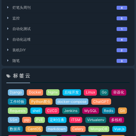
烂笔头周刊
4
监控
5
自动化测试
1
自动化运维
4
装机DIY
2
随笔
3
标 签 云
Django
Docker
Nginx
后端开发
Linux
Go
容器化
工作经验
Python爬虫
docker-compose
ChatGPT
Requests
shell
CI/CD
Jenkins
MySQL
Redis
Git
SSH
pip
PVE
定时任务
ITSM
Virtualenv
多线程
数据库
CentOS
markdown
Celery
MongoDB
Vue.js