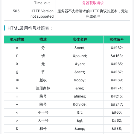
Time-out
务器获取请求
505
HTTP Version
服务器不支持请求的HTTP协议的版本，无法
not supported
完成处理
HTML常用符号对照表：
显示结果
描述
实体名称
实体编号
￠
分
&cent;
&#162;
£
镑
&pound;
&#163;
¥
元
&yen;
&#165;
§
节
&sect;
&#167;
©
版权
&copy;
&#169;
®
注册商标
&reg;
&#174;
×
乘号
&times;
&#215;
÷
除号
&divide;
&#247;
<
小于号
&lt;
&#60;
>
大于号
&gt;
&#62;
&
和号
&amp;
&#38;