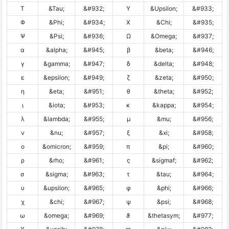
Τ
&Tau;
&#932;
Υ
&Upsilon;
&#933;
Φ
&Phi;
&#934;
Χ
&Chi;
&#935;
Ψ
&Psi;
&#936;
Ω
&Omega;
&#937;
α
&alpha;
&#945;
β
&beta;
&#946;
γ
&gamma;
&#947;
δ
&delta;
&#948;
ε
&epsilon;
&#949;
ζ
&zeta;
&#950;
η
&eta;
&#951;
θ
&theta;
&#952;
ι
&iota;
&#953;
κ
&kappa;
&#954;
λ
&lambda;
&#955;
μ
&mu;
&#956;
ν
&nu;
&#957;
ξ
&xi;
&#958;
ο
&omicron;
&#959;
π
&pi;
&#960;
ρ
&rho;
&#961;
ς
&sigmaf;
&#962;
σ
&sigma;
&#963;
τ
&tau;
&#964;
υ
&upsilon;
&#965;
φ
&phi;
&#966;
χ
&chi;
&#967;
ψ
&psi;
&#968;
ω
&omega;
&#969;
ϑ
&thetasym;
&#977;