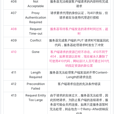
406
Not
服务器无法根据客户端请求的内容特性完成
Acceptable
请求
407
Proxy
请求要求代理的身份认证，与401类似，但
Authentication
请求者应当使用代理进行授权
Required
408
Request
服务器等待客户端发送的请求时间过长，超
Time-out
时
409
Conflict
服务器完成客户端的 PUT 请求时可能返回此
代码，服务器处理请求时发生了冲突
410
Gone
客户端请求的资源已经不存在。410不同于
404，如果资源以前有，现在被永久删除了
可使用410代码，网站设计人员可通过301代
码指定资源的新位置
411
Length
服务器无法处理客户端发送的不带Content-
Required
Length的请求信息
412
Precondition
客户端请求信息的先决条件错误
Failed
413
Request Entity
由于请求的实体过大，服务器无法处理，因
Too Large
此拒绝请求。为防止客户端的连续请求，服
务器可能会关闭连接。如果只是服务器暂时
无法处理，则会包含一个Retry-After的响应
信息