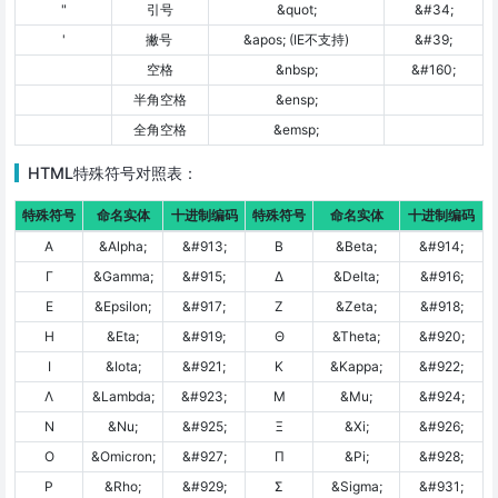
"
引号
&quot;
&#34;
'
撇号
&apos; (IE不支持)
&#39;
空格
&nbsp;
&#160;
半角空格
&ensp;
全角空格
&emsp;
HTML特殊符号对照表：
特殊符号
命名实体
十进制编码
特殊符号
命名实体
十进制编码
Α
&Alpha;
&#913;
Β
&Beta;
&#914;
Γ
&Gamma;
&#915;
Δ
&Delta;
&#916;
Ε
&Epsilon;
&#917;
Ζ
&Zeta;
&#918;
Η
&Eta;
&#919;
Θ
&Theta;
&#920;
Ι
&Iota;
&#921;
Κ
&Kappa;
&#922;
Λ
&Lambda;
&#923;
Μ
&Mu;
&#924;
Ν
&Nu;
&#925;
Ξ
&Xi;
&#926;
Ο
&Omicron;
&#927;
Π
&Pi;
&#928;
Ρ
&Rho;
&#929;
Σ
&Sigma;
&#931;