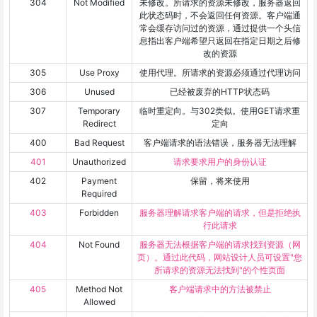
304
Not Modified
未修改。所请求的资源未修改，服务器返回
此状态码时，不会返回任何资源。客户端通
常会缓存访问过的资源，通过提供一个头信
息指出客户端希望只返回在指定日期之后修
改的资源
305
Use Proxy
使用代理。所请求的资源必须通过代理访问
306
Unused
已经被废弃的HTTP状态码
307
Temporary
临时重定向。与302类似。使用GET请求重
Redirect
定向
400
Bad Request
客户端请求的语法错误，服务器无法理解
401
Unauthorized
请求要求用户的身份认证
402
Payment
保留，将来使用
Required
403
Forbidden
服务器理解请求客户端的请求，但是拒绝执
行此请求
404
Not Found
服务器无法根据客户端的请求找到资源（网
页）。通过此代码，网站设计人员可设置"您
所请求的资源无法找到"的个性页面
405
Method Not
客户端请求中的方法被禁止
Allowed