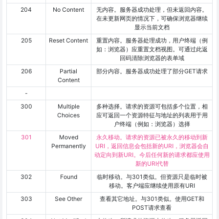
204
No Content
无内容。服务器成功处理，但未返回内容。
在未更新网页的情况下，可确保浏览器继续
显示当前文档
205
Reset Content
重置内容。服务器处理成功，用户终端（例
如：浏览器）应重置文档视图。可通过此返
回码清除浏览器的表单域
206
Partial
部分内容。服务器成功处理了部分GET请求
Content
-
300
Multiple
多种选择。请求的资源可包括多个位置，相
Choices
应可返回一个资源特征与地址的列表用于用
户终端（例如：浏览器）选择
301
Moved
永久移动。请求的资源已被永久的移动到新
Permanently
URI，返回信息会包括新的URI，浏览器会自
动定向到新URI。今后任何新的请求都应使用
新的URI代替
302
Found
临时移动。与301类似。但资源只是临时被
移动。客户端应继续使用原有URI
303
See Other
查看其它地址。与301类似。使用GET和
POST请求查看