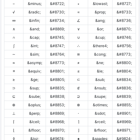
−
&minus;
&#8722;
∗
&lowast;
&#8727;
√
&radic;
&#8730;
∝
&prop;
&#8733;
∞
&infin;
&#8734;
∠
&ang;
&#8736;
∧
&and;
&#8869;
∨
&or;
&#8870;
∩
&cap;
&#8745;
∪
&cup;
&#8746;
∫
&int;
&#8747;
∴
&there4;
&#8756;
∼
&sim;
&#8764;
≅
&cong;
&#8773;
≈
&asymp;
&#8773;
≠
&ne;
&#8800;
≡
&equiv;
&#8801;
≤
&le;
&#8804;
≥
&ge;
&#8805;
⊂
&sub;
&#8834;
⊃
&sup;
&#8835;
⊄
&nsub;
&#8836;
⊆
&sube;
&#8838;
⊇
&supe;
&#8839;
⊕
&oplus;
&#8853;
⊗
&otimes;
&#8855;
⊥
&perp;
&#8869;
⋅
&sdot;
&#8901;
⌈
&lceil;
&#8968;
⌉
&rceil;
&#8969;
⌊
&lfloor;
&#8970;
⌋
&rfloor;
&#8971;
◊
&loz;
&#9674;
♠
&spades;
&#9824;