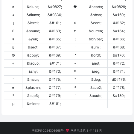
♣
&clubs;
&#9827;
♥
&hearts;
&#9829;
♦
&diams;
&#9830;
&nbsp;
&#160;
¡
&iexcl;
&#161;
¢
&cent;
&#162;
£
&pound;
&#163;
¤
&curren;
&#164;
¥
&yen;
&#165;
¦
&brvbar;
&#166;
§
&sect;
&#167;
¨
&uml;
&#168;
©
&copy;
&#169;
ª
&ordf;
&#170;
«
&laquo;
&#171;
¬
&not;
&#172;
&shy;
&#173;
®
&reg;
&#174;
¯
&macr;
&#175;
°
&deg;
d&#176;
±
&plusmn;
&#177;
²
&sup2;
&#178;
³
&sup3;
&#179;
´
&acute;
&#180;
µ
&micro;
&#181;
粤ICP备2024308668号
网站已续航 8 年 133 天