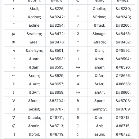
ϒ
&upsih;
&#978;
ϖ
&piv;
&#982;
•
&bull;
&#8226;
…
&hellip;
&#8230;
′
&prime;
&#8242;
″
&Prime;
&#8243;
‾
&oline;
&#8254;
⁄
&frasl;
&#8260;
℘
&weierp;
&#8472;
ℑ
&image;
&#8465;
ℜ
&real;
&#8476;
™
&trade;
&#8482;
ℵ
&alefsym;
&#8501;
←
&larr;
&#8592;
↑
&uarr;
&#8593;
→
&rarr;
&#8594;
↓
&darr;
&#8595;
↔
&harr;
&#8596;
↵
&crarr;
&#8629;
⇐
&lArr;
&#8656;
⇑
&uArr;
&#8657;
⇒
&rArr;
&#8658;
⇓
&dArr;
&#8659;
⇔
&hArr;
&#8660;
∀
&forall;
&#8704;
∂
&part;
&#8706;
∃
&exist;
&#8707;
∅
&empty;
&#8709;
∇
&nabla;
&#8711;
∈
&isin;
&#8712;
∉
&notin;
&#8713;
∋
&ni;
&#8715;
∏
&prod;
&#8719;
∑
&sum;
&#8722;