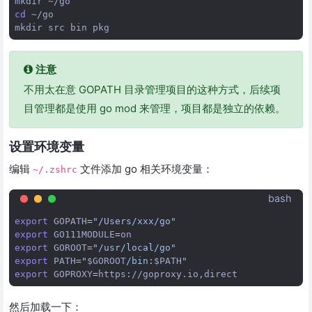
mkdir
cd
~/go

mkdir
src
bin
注意
不用太在意 GOPATH 目录管理项目的这种方式，后续项
目管理都是使用 go mod 来管理，项目都是独立的依赖。
设置环境变量
编辑
文件添加 go 相关环境变量：
~/.zshrc
bash
export
GOPATH
=
"/Users/xxx/go"
export
GO111MODULE
=
export
GOROOT
=
"/usr/local/go"
export
PATH
=
"
$GOROOT
/bin:
$PATH
"
export
GOPROXY
=
然后加载一下：