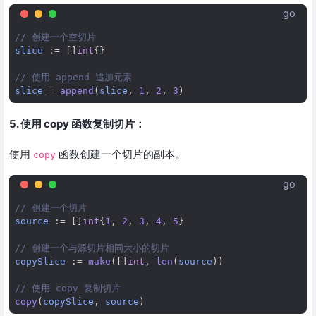
go
// 创建一个空切片
slice
:=
[]
int
{}
// 使用 append 追加元素
slice
=
append
(
slice
,
1
,
2
,
3
)
5. 使用 copy 函数复制切片：
使用
函数创建一个切片的副本。
copy
go
// 创建一个切片
source
:=
[]
int
{
1
,
2
,
3
,
4
,
5
}
// 创建一个与源切片相同大小的切片
copySlice
:=
make
([]
int
,
len
(
source
))
// 使用 copy 复制切片
copy
(
copySlice
,
source
)