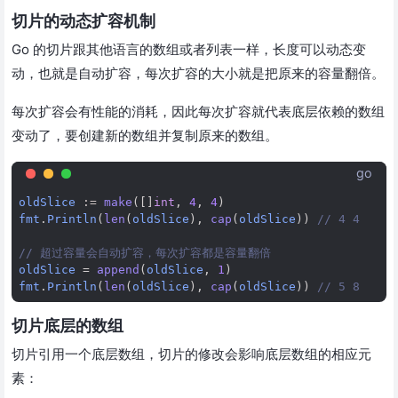
切片的动态扩容机制
Go 的切片跟其他语言的数组或者列表一样，长度可以动态变
动，也就是自动扩容，每次扩容的大小就是把原来的容量翻倍。
每次扩容会有性能的消耗，因此每次扩容就代表底层依赖的数组
变动了，要创建新的数组并复制原来的数组。
go
oldSlice
:=
make
([]
int
,
4
,
4
)
fmt
.
Println
(
len
(
oldSlice
),
cap
(
oldSlice
))
// 4 4
// 超过容量会自动扩容，每次扩容都是容量翻倍
oldSlice
=
append
(
oldSlice
,
1
)
fmt
.
Println
(
len
(
oldSlice
),
cap
(
oldSlice
))
// 5 8
切片底层的数组
切片引用一个底层数组，切片的修改会影响底层数组的相应元
素：