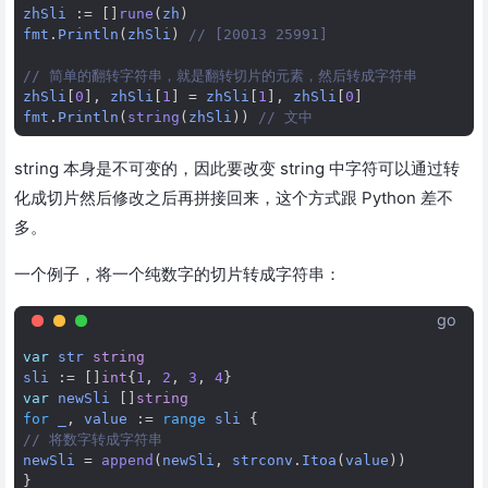
zhSli
:=
[]
rune
(
zh
)
fmt
.
Println
(
zhSli
)
// [20013 25991]
// 简单的翻转字符串，就是翻转切片的元素，然后转成字符串
zhSli
[
0
],
zhSli
[
1
]
=
zhSli
[
1
],
zhSli
[
0
]
fmt
.
Println
(
string
(
zhSli
))
// 文中
string 本身是不可变的，因此要改变 string 中字符可以通过转
化成切片然后修改之后再拼接回来，这个方式跟 Python 差不
多。
一个例子，将一个纯数字的切片转成字符串：
go
var
str
string
sli
:=
[]
int
{
1
,
2
,
3
,
4
}
var
newSli
[]
string
for
_
,
value
:=
range
sli
{
// 将数字转成字符串
newSli
=
append
(
newSli
,
strconv
.
Itoa
(
value
))
}