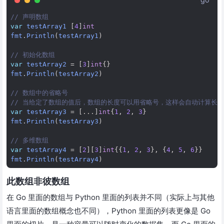
// 声明数组
var
testArray1
[
4
]
int
fmt
.
Println
(
testArray1
)
// 初始化数组
var
testArray2
=
[
3
]
int
{}
fmt
.
Println
(
testArray2
)
// 数组中的省略号
// 当给定了数组的值后，数组的长度可以用省略号，这样会自动计算长度
var
testArray3
=
[
...
]
int
{
1
,
2
,
3
}
fmt
.
Println
(
testArray3
)
// 多维数组
var
testArray4
=
[
2
][
3
]
int
{{
1
,
2
,
3
},
{
4
,
5
,
6
}}
fmt
.
Println
(
testArray4
)
此数组非彼数组
在 Go 里面的数组与 Python 里面的列表并不同（实际上与其他
语言里面的数组概念也不同），Python 里面的列表更像是 Go