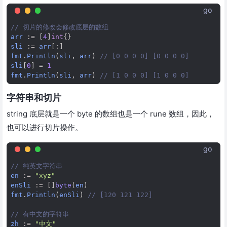
go
// 切片的修改会修改底层的数组
arr
:=
[
4
]
int
{}
sli
:=
arr
[:]
fmt
.
Println
(
sli
,
arr
)
// [0 0 0 0] [0 0 0 0]
sli
[
0
]
=
1
fmt
.
Println
(
sli
,
arr
)
// [1 0 0 0] [1 0 0 0]
字符串和切片
string 底层就是一个 byte 的数组也是一个 rune 数组，因此，
也可以进行切片操作。
go
// 纯英文字符串
en
:=
"xyz"
enSli
:=
[]
byte
(
en
)
fmt
.
Println
(
enSli
)
// [120 121 122]
// 有中文的字符串
zh
:=
"中文"