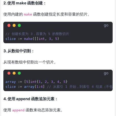
2. 使用 make 函数创建：
使用内建的
函数创建指定长度和容量的切片。
make
go
// 创建长度为 3，容量为 5 的整数切片
slice
:=
make
([]
int
,
3
,
5
)
3. 从数组中切割：
从现有数组中切割出一个切片。
go
array
:=
[
5
]
int
{
1
,
2
,
3
,
4
,
5
}
slice
:=
array
[
1
:
4
]
// 从索引 1 开始，到索引 4 结束（不包含
4. 使用 append 函数追加元素：
使用
函数来动态添加元素。
append