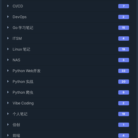
CI/CD
7
DevOps
2
Go 学习笔记
15
ITSM
4
Linux 笔记
19
NAS
3
Python Web开发
33
Python 实战
20
Python 爬虫
9
Vibe Coding
2
个人笔记
19
信创
1
前端
4