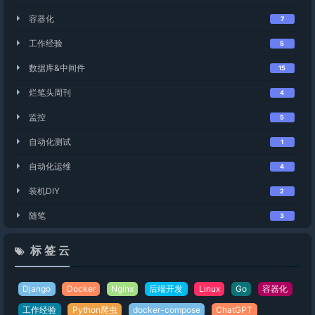
容器化
7
工作经验
5
数据库&中间件
15
烂笔头周刊
4
监控
5
自动化测试
1
自动化运维
4
装机DIY
2
随笔
3
标 签 云
Django
Docker
Nginx
后端开发
Linux
Go
容器化
工作经验
Python爬虫
docker-compose
ChatGPT